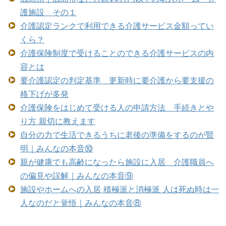
護施設 その１
介護認定ランクで利用できる介護サービス金額ってい
くら？
介護保険制度で受けることのできる介護サービスの内
容とは
要介護認定の判定基準 更新時に要介護から要支援の
格下げが多発
介護保険をはじめて受ける人の申請方法 手続きとや
り方 親切に教えます
自分の力で生活できるうちに老後の準備をするのが賢
明｜みんなの本音⑩
親が健康でも高齢になったら施設に入居 介護職員へ
の偏見や誤解｜みんなの本音⑨
施設やホームへの入居 積極派と消極派 人は死ぬ時は一
人なのだと覚悟｜みんなの本音⑧