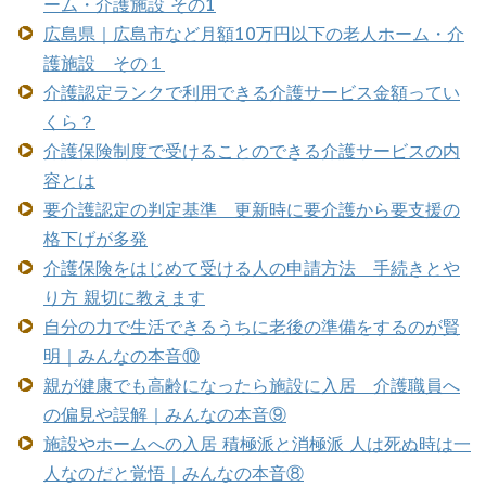
ーム・介護施設 その1
広島県｜広島市など月額10万円以下の老人ホーム・介
護施設 その１
介護認定ランクで利用できる介護サービス金額ってい
くら？
介護保険制度で受けることのできる介護サービスの内
容とは
要介護認定の判定基準 更新時に要介護から要支援の
格下げが多発
介護保険をはじめて受ける人の申請方法 手続きとや
り方 親切に教えます
自分の力で生活できるうちに老後の準備をするのが賢
明｜みんなの本音⑩
親が健康でも高齢になったら施設に入居 介護職員へ
の偏見や誤解｜みんなの本音⑨
施設やホームへの入居 積極派と消極派 人は死ぬ時は一
人なのだと覚悟｜みんなの本音⑧