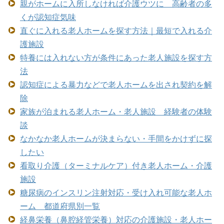
親がホームに入所しなければ介護ウツに 高齢者の多
くが認知症気味
直ぐに入れる老人ホームを探す方法｜最短で入れる介
護施設
特養には入れない方が条件にあった老人施設を探す方
法
認知症による暴力などで老人ホームを出され契約を解
除
家族が泊まれる老人ホーム・老人施設 経験者の体験
談
なかなか老人ホームが決まらない・手間をかけずに探
したい
看取り介護（ターミナルケア）付き老人ホーム・介護
施設
糖尿病のインスリン注射対応・受け入れ可能な老人ホ
ーム 都道府県別一覧
経鼻栄養（鼻腔経管栄養）対応の介護施設・老人ホー