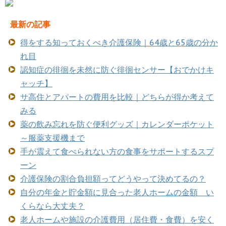
最新の記事
得をする知っておくべき介護保険｜64歳と65歳の分か
れ目
認知症の徘徊を未然に防ぐ徘徊センサー【おでかけキ
ャッチ】
サ高住とアパートの費用を比較｜どちらが得か考えて
みる
薬の飲み忘れを防ぐ便利グッズ｜カレンダーポケット
～服薬支援機まで
手が震えて食べられない方の食事をサポートするスプ
ーン
介護保険の割合負担額ってどうやって決めてるの？
自分の年金と貯金額に見合った老人ホームの金額 い
くらなら大丈夫？
老人ホームや施設の介護費用（居住費・食費）を安く