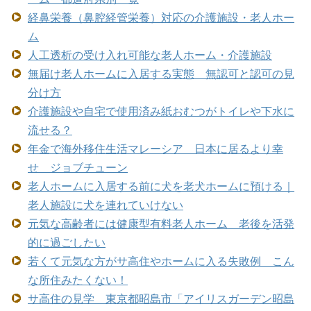
経鼻栄養（鼻腔経管栄養）対応の介護施設・老人ホー
ム
人工透析の受け入れ可能な老人ホーム・介護施設
無届け老人ホームに入居する実態 無認可と認可の見
分け方
介護施設や自宅で使用済み紙おむつがトイレや下水に
流せる？
年金で海外移住生活マレーシア 日本に居るより幸
せ ジョブチューン
老人ホームに入居する前に犬を老犬ホームに預ける｜
老人施設に犬を連れていけない
元気な高齢者には健康型有料老人ホーム 老後を活発
的に過ごしたい
若くて元気な方がサ高住やホームに入る失敗例 こん
な所住みたくない！
サ高住の見学 東京都昭島市「アイリスガーデン昭島