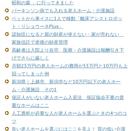
昭和の森 」に行ってきました
パーキンソン病でも入れる老人ホーム・介護施設
ベットから車イスに1人で移動「離床アシストロボッ
ト・リショウーネPlus」
認知症になると親の財産が使えない・家が売れない
家族信託で老後の財産管理
高齢者は入院より在宅 医療・介護施設は報酬引き下
げでさらに厳しく
月額23万円の老人ホームの費用が33万円と10万円も上
回ってしまった例
新潟県｜上越市、新潟市など10万円以下の老人ホー
ム・介護施設 その1
保証人がいない老人ホーム入居法 保証協会不要の貴
重なホームはここ
人工透析が必要な人が老人ホームを選ぶときの4つのコ
ツ
良い老人ホームを選ぶにはここを見よ！ 質の低い介護