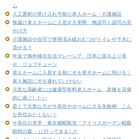
ム
人工透析の受け入れ可能な老人ホーム・介護施設
無届け老人ホームに入居する実態 無認可と認可の見
分け方
介護施設や自宅で使用済み紙おむつがトイレや下水に
流せる？
年金で海外移住生活マレーシア 日本に居るより幸
せ ジョブチューン
老人ホームに入居する前に犬を老犬ホームに預ける｜
老人施設に犬を連れていけない
元気な高齢者には健康型有料老人ホーム 老後を活発
的に過ごしたい
若くて元気な方がサ高住やホームに入る失敗例 こん
な所住みたくない！
サ高住の見学 東京都昭島市「アイリスガーデン昭島
昭和の森 」に行ってきました