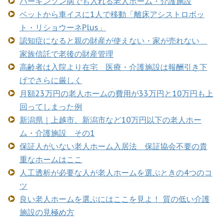
パーキンソン病でも入れる老人ホーム・介護施設
ベットから車イスに1人で移動「離床アシストロボッ
ト・リショウーネPlus」
認知症になると親の財産が使えない・家が売れない
家族信託で老後の財産管理
高齢者は入院より在宅 医療・介護施設は報酬引き下
げでさらに厳しく
月額23万円の老人ホームの費用が33万円と10万円も上
回ってしまった例
新潟県｜上越市、新潟市など10万円以下の老人ホー
ム・介護施設 その1
保証人がいない老人ホーム入居法 保証協会不要の貴
重なホームはここ
人工透析が必要な人が老人ホームを選ぶときの4つのコ
ツ
良い老人ホームを選ぶにはここを見よ！ 質の低い介護
施設の見極め方