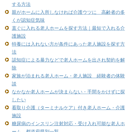
する方法
親がホームに入所しなければ介護ウツに 高齢者の多
くが認知症気味
直ぐに入れる老人ホームを探す方法｜最短で入れる介
護施設
特養には入れない方が条件にあった老人施設を探す方
法
認知症による暴力などで老人ホームを出され契約を解
除
家族が泊まれる老人ホーム・老人施設 経験者の体験
談
なかなか老人ホームが決まらない・手間をかけずに探
したい
看取り介護（ターミナルケア）付き老人ホーム・介護
施設
糖尿病のインスリン注射対応・受け入れ可能な老人ホ
ーム 都道府県別一覧