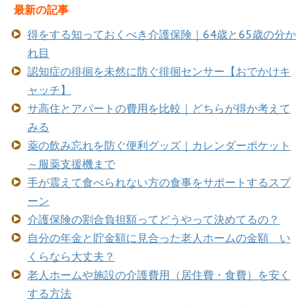
最新の記事
得をする知っておくべき介護保険｜64歳と65歳の分か
れ目
認知症の徘徊を未然に防ぐ徘徊センサー【おでかけキ
ャッチ】
サ高住とアパートの費用を比較｜どちらが得か考えて
みる
薬の飲み忘れを防ぐ便利グッズ｜カレンダーポケット
～服薬支援機まで
手が震えて食べられない方の食事をサポートするスプ
ーン
介護保険の割合負担額ってどうやって決めてるの？
自分の年金と貯金額に見合った老人ホームの金額 い
くらなら大丈夫？
老人ホームや施設の介護費用（居住費・食費）を安く
する方法