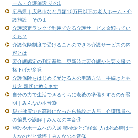
ーム・介護施設 その1
広島県｜広島市など月額10万円以下の老人ホーム・介
護施設 その１
介護認定ランクで利用できる介護サービス金額ってい
くら？
介護保険制度で受けることのできる介護サービスの内
容とは
要介護認定の判定基準 更新時に要介護から要支援の
格下げが多発
介護保険をはじめて受ける人の申請方法 手続きとや
り方 親切に教えます
自分の力で生活できるうちに老後の準備をするのが賢
明｜みんなの本音⑩
親が健康でも高齢になったら施設に入居 介護職員へ
の偏見や誤解｜みんなの本音⑨
施設やホームへの入居 積極派と消極派 人は死ぬ時は一
人なのだと覚悟｜みんなの本音⑧