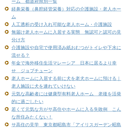
ーム 都道府県別一覧
経鼻栄養（鼻腔経管栄養）対応の介護施設・老人ホー
ム
人工透析の受け入れ可能な老人ホーム・介護施設
無届け老人ホームに入居する実態 無認可と認可の見
分け方
介護施設や自宅で使用済み紙おむつがトイレや下水に
流せる？
年金で海外移住生活マレーシア 日本に居るより幸
せ ジョブチューン
老人ホームに入居する前に犬を老犬ホームに預ける｜
老人施設に犬を連れていけない
元気な高齢者には健康型有料老人ホーム 老後を活発
的に過ごしたい
若くて元気な方がサ高住やホームに入る失敗例 こん
な所住みたくない！
サ高住の見学 東京都昭島市「アイリスガーデン昭島