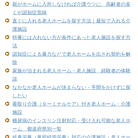
親がホームに入所しなければ介護ウツに 高齢者の多
くが認知症気味
直ぐに入れる老人ホームを探す方法｜最短で入れる介
護施設
特養には入れない方が条件にあった老人施設を探す方
法
認知症による暴力などで老人ホームを出され契約を解
除
家族が泊まれる老人ホーム・老人施設 経験者の体験
談
なかなか老人ホームが決まらない・手間をかけずに探
したい
看取り介護（ターミナルケア）付き老人ホーム・介護
施設
糖尿病のインスリン注射対応・受け入れ可能な老人ホ
ーム 都道府県別一覧
経鼻栄養（鼻腔経管栄養）対応の介護施設・老人ホー