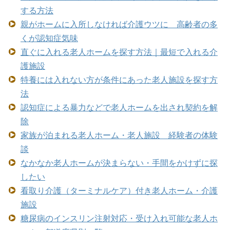
する方法
親がホームに入所しなければ介護ウツに 高齢者の多
くが認知症気味
直ぐに入れる老人ホームを探す方法｜最短で入れる介
護施設
特養には入れない方が条件にあった老人施設を探す方
法
認知症による暴力などで老人ホームを出され契約を解
除
家族が泊まれる老人ホーム・老人施設 経験者の体験
談
なかなか老人ホームが決まらない・手間をかけずに探
したい
看取り介護（ターミナルケア）付き老人ホーム・介護
施設
糖尿病のインスリン注射対応・受け入れ可能な老人ホ