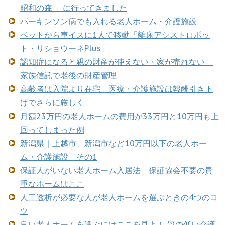
昭和の森 」に行ってきました
パーキンソン病でも入れる老人ホーム・介護施設
ベットから車イスに1人で移動「離床アシストロボッ
ト・リショウーネPlus」
認知症になると親の財産が使えない・家が売れない
家族信託で老後の財産管理
高齢者は入院より在宅 医療・介護施設は報酬引き下
げでさらに厳しく
月額23万円の老人ホームの費用が33万円と10万円も上
回ってしまった例
新潟県｜上越市、新潟市など10万円以下の老人ホー
ム・介護施設 その1
保証人がいない老人ホーム入居法 保証協会不要の貴
重なホームはここ
人工透析が必要な人が老人ホームを選ぶときの4つのコ
ツ
良い老人ホームを選ぶにはここを見よ！ 質の低い介護