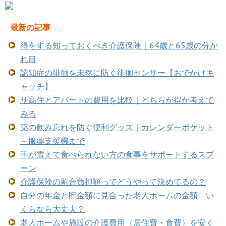
最新の記事
得をする知っておくべき介護保険｜64歳と65歳の分か
れ目
認知症の徘徊を未然に防ぐ徘徊センサー【おでかけキ
ャッチ】
サ高住とアパートの費用を比較｜どちらが得か考えて
みる
薬の飲み忘れを防ぐ便利グッズ｜カレンダーポケット
～服薬支援機まで
手が震えて食べられない方の食事をサポートするスプ
ーン
介護保険の割合負担額ってどうやって決めてるの？
自分の年金と貯金額に見合った老人ホームの金額 い
くらなら大丈夫？
老人ホームや施設の介護費用（居住費・食費）を安く