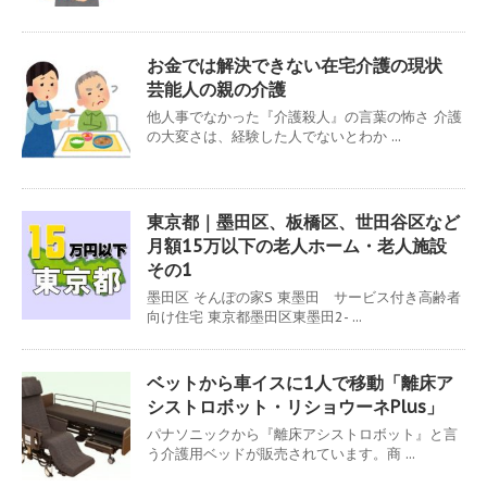
お金では解決できない在宅介護の現状
芸能人の親の介護
他人事でなかった『介護殺人』の言葉の怖さ 介護
の大変さは、経験した人でないとわか ...
東京都｜墨田区、板橋区、世田谷区など
月額15万以下の老人ホーム・老人施設
その1
墨田区 そんぽの家S 東墨田 サービス付き高齢者
向け住宅 東京都墨田区東墨田2- ...
ベットから車イスに1人で移動「離床ア
シストロボット・リショウーネPlus」
パナソニックから『離床アシストロボット』と言
う介護用ベッドが販売されています。商 ...