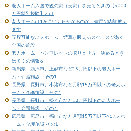
老人ホーム入居で親の家（実家）を売るときの【3000
万円特別控除】とは
老人ホームは1ヶ月いくらかかるのか 費用の内訳教え
ます
喫煙可能な老人ホーム 煙草が吸えるスペースがある
全国の施設
老人ホーム パンフレットの取り寄せ方 決めるとき
は多くの情報を
新潟県｜新潟市、上越市など15万円以下の老人ホー
ム・介護施設 その1
長野県｜長野市、小諸市など月額15万円以下の老人ホ
ーム・介護施設 その1
長野県｜長野市、松本市など10万円以下の老人ホー
ム・介護施設 その１
広島県｜広島市、福山市など月額15万円以下の老人ホ
ーム・介護施設 その1