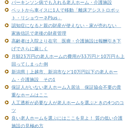
パーキンソン病でも入れる老人ホーム・介護施設
ベットから車イスに1人で移動「離床アシストロボッ
ト・リショウーネPlus」
認知症になると親の財産が使えない・家が売れない
家族信託で老後の財産管理
高齢者は入院より在宅 医療・介護施設は報酬引き下
げでさらに厳しく
月額23万円の老人ホームの費用が33万円と10万円も上
回ってしまった例
新潟県｜上越市、新潟市など10万円以下の老人ホー
ム・介護施設 その1
保証人がいない老人ホーム入居法 保証協会不要の貴
重なホームはここ
人工透析が必要な人が老人ホームを選ぶときの4つのコ
ツ
良い老人ホームを選ぶにはここを見よ！ 質の低い介護
施設の見極め方