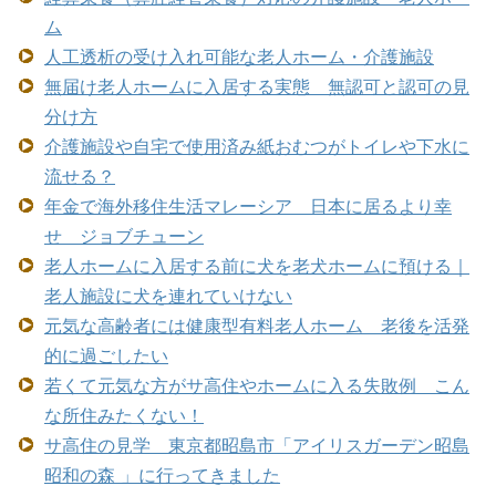
ム
人工透析の受け入れ可能な老人ホーム・介護施設
無届け老人ホームに入居する実態 無認可と認可の見
分け方
介護施設や自宅で使用済み紙おむつがトイレや下水に
流せる？
年金で海外移住生活マレーシア 日本に居るより幸
せ ジョブチューン
老人ホームに入居する前に犬を老犬ホームに預ける｜
老人施設に犬を連れていけない
元気な高齢者には健康型有料老人ホーム 老後を活発
的に過ごしたい
若くて元気な方がサ高住やホームに入る失敗例 こん
な所住みたくない！
サ高住の見学 東京都昭島市「アイリスガーデン昭島
昭和の森 」に行ってきました