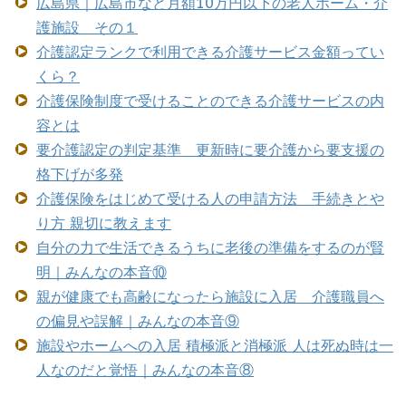
広島県｜広島市など月額10万円以下の老人ホーム・介
護施設 その１
介護認定ランクで利用できる介護サービス金額ってい
くら？
介護保険制度で受けることのできる介護サービスの内
容とは
要介護認定の判定基準 更新時に要介護から要支援の
格下げが多発
介護保険をはじめて受ける人の申請方法 手続きとや
り方 親切に教えます
自分の力で生活できるうちに老後の準備をするのが賢
明｜みんなの本音⑩
親が健康でも高齢になったら施設に入居 介護職員へ
の偏見や誤解｜みんなの本音⑨
施設やホームへの入居 積極派と消極派 人は死ぬ時は一
人なのだと覚悟｜みんなの本音⑧