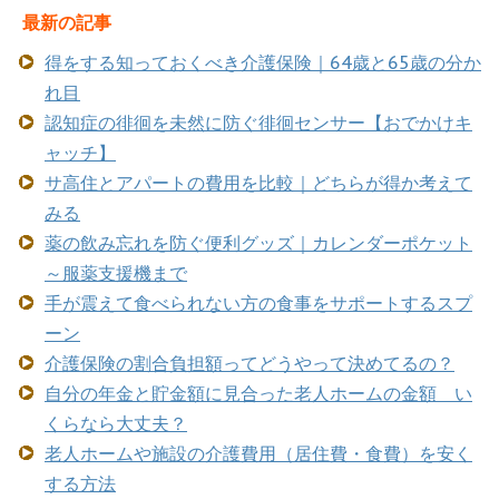
最新の記事
得をする知っておくべき介護保険｜64歳と65歳の分か
れ目
認知症の徘徊を未然に防ぐ徘徊センサー【おでかけキ
ャッチ】
サ高住とアパートの費用を比較｜どちらが得か考えて
みる
薬の飲み忘れを防ぐ便利グッズ｜カレンダーポケット
～服薬支援機まで
手が震えて食べられない方の食事をサポートするスプ
ーン
介護保険の割合負担額ってどうやって決めてるの？
自分の年金と貯金額に見合った老人ホームの金額 い
くらなら大丈夫？
老人ホームや施設の介護費用（居住費・食費）を安く
する方法