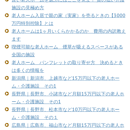
施設の見極め方
老人ホーム入居で親の家（実家）を売るときの【3000
万円特別控除】とは
老人ホームは1ヶ月いくらかかるのか 費用の内訳教え
ます
喫煙可能な老人ホーム 煙草が吸えるスペースがある
全国の施設
老人ホーム パンフレットの取り寄せ方 決めるとき
は多くの情報を
新潟県｜新潟市、上越市など15万円以下の老人ホー
ム・介護施設 その1
長野県｜長野市、小諸市など月額15万円以下の老人ホ
ーム・介護施設 その1
長野県｜長野市、松本市など10万円以下の老人ホー
ム・介護施設 その１
広島県｜広島市、福山市など月額15万円以下の老人ホ