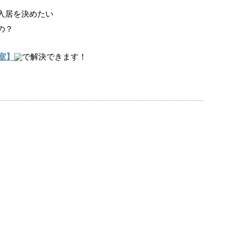
入居を決めたい
の？
室】
で解決できます！