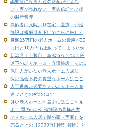
認知症になると親の財産が使えな
い・家が売れない 家族信託で老後
の財産管理
高齢者は入院より在宅 医療・介護
施設は報酬引き下げでさらに厳しく
月額23万円の老人ホームの費用が33
万円と10万円も上回ってしまった例
新潟県｜上越市、新潟市など10万円
以下の老人ホーム・介護施設 その1
保証人がいない老人ホーム入居法
保証協会不要の貴重なホームはここ
人工透析が必要な人が老人ホームを
選ぶときの4つのコツ
良い老人ホームを選ぶにはここを見
よ！ 質の低い介護施設の見極め方
老人ホーム入居で親の家（実家）を
売るときの【3000万円特別控除】と