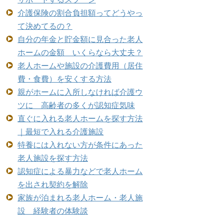
介護保険の割合負担額ってどうやっ
て決めてるの？
自分の年金と貯金額に見合った老人
ホームの金額 いくらなら大丈夫？
老人ホームや施設の介護費用（居住
費・食費）を安くする方法
親がホームに入所しなければ介護ウ
ツに 高齢者の多くが認知症気味
直ぐに入れる老人ホームを探す方法
｜最短で入れる介護施設
特養には入れない方が条件にあった
老人施設を探す方法
認知症による暴力などで老人ホーム
を出され契約を解除
家族が泊まれる老人ホーム・老人施
設 経験者の体験談