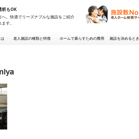
透析もOK
方へ。快適でリーズナブルな施設をご紹介
れます。
とは
老人施設の種類と特徴
ホームで暮らすための費用
施設を決めると
項 老人ホームの
miya