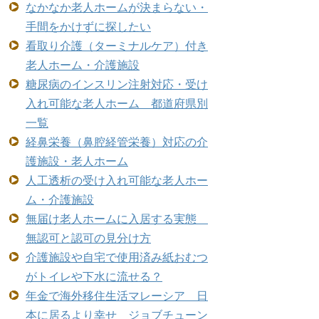
なかなか老人ホームが決まらない・
手間をかけずに探したい
看取り介護（ターミナルケア）付き
老人ホーム・介護施設
糖尿病のインスリン注射対応・受け
入れ可能な老人ホーム 都道府県別
一覧
経鼻栄養（鼻腔経管栄養）対応の介
護施設・老人ホーム
人工透析の受け入れ可能な老人ホー
ム・介護施設
無届け老人ホームに入居する実態
無認可と認可の見分け方
介護施設や自宅で使用済み紙おむつ
がトイレや下水に流せる？
年金で海外移住生活マレーシア 日
本に居るより幸せ ジョブチューン