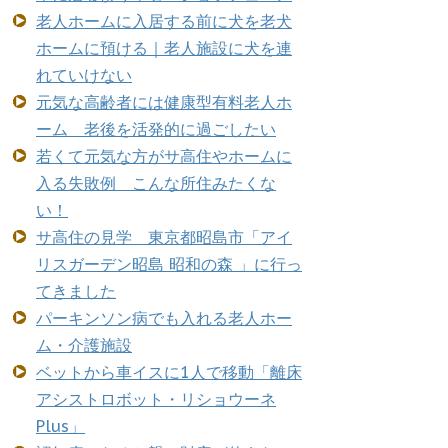
老人ホームに入居する前に犬を老犬
ホームに預ける｜老人施設に犬を連
れていけない
元気な高齢者には健康型有料老人ホ
ーム 老後を活発的に過ごしたい
若くて元気な方がサ高住やホームに
入る失敗例 こんな所住みたくな
い！
サ高住の見学 東京都昭島市「アイ
リスガーデン昭島 昭和の森 」に行っ
てきました
パーキンソン病でも入れる老人ホー
ム・介護施設
ベットから車イスに1人で移動「離床
アシストロボット・リショウーネ
Plus」