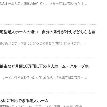
人ホームと老人施設の紹介です。 入居一時金が安いまたは ...
宅型老人ホームの違い 自分の条件が叶えばどちらも差
があります。大きく分けると公的と民間に分けられます。 ...
部市など月額10万円以下の老人ホーム・グループホー
サービス付き高齢者向け住宅 所在地：埼玉県春日部市東中 ...
硬化症に対応できる老人ホーム
索硬化症（ALS）」は、手足、のど、呼吸など全身の筋肉 ...