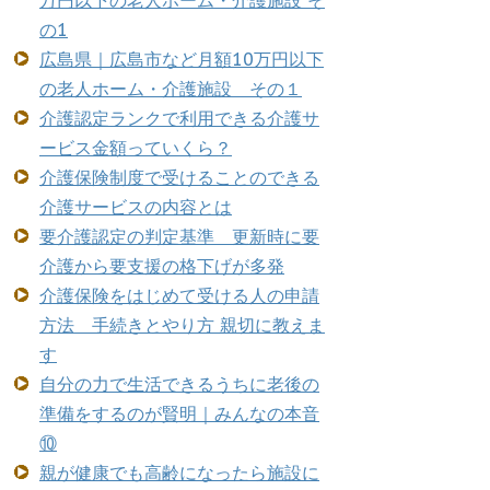
万円以下の老人ホーム・介護施設 そ
の1
広島県｜広島市など月額10万円以下
の老人ホーム・介護施設 その１
介護認定ランクで利用できる介護サ
ービス金額っていくら？
介護保険制度で受けることのできる
介護サービスの内容とは
要介護認定の判定基準 更新時に要
介護から要支援の格下げが多発
介護保険をはじめて受ける人の申請
方法 手続きとやり方 親切に教えま
す
自分の力で生活できるうちに老後の
準備をするのが賢明｜みんなの本音
⑩
親が健康でも高齢になったら施設に