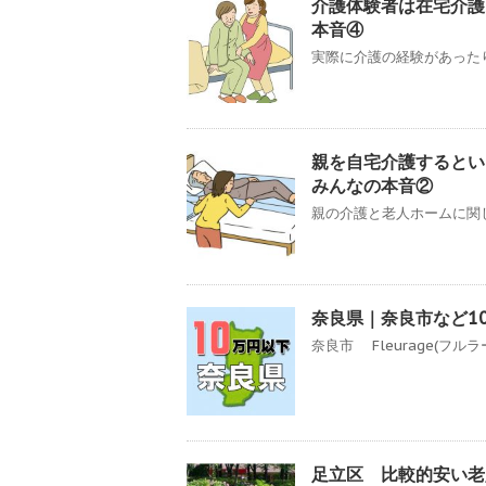
介護体験者は在宅介護
本音④
実際に介護の経験があったり
親を自宅介護するとい
みんなの本音②
親の介護と老人ホームに関し
奈良県｜奈良市など1
奈良市 Fleurage(フル
足立区 比較的安い老