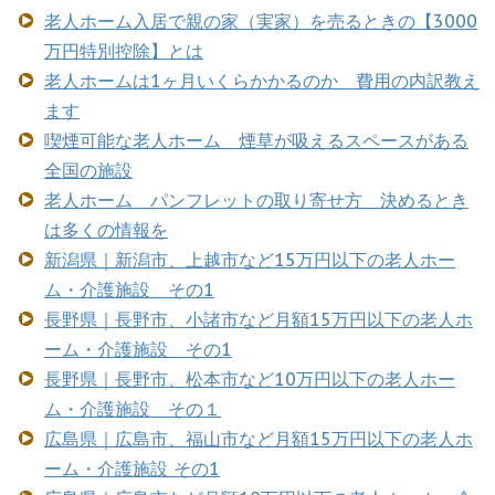
老人ホーム入居で親の家（実家）を売るときの【3000
万円特別控除】とは
老人ホームは1ヶ月いくらかかるのか 費用の内訳教え
ます
喫煙可能な老人ホーム 煙草が吸えるスペースがある
全国の施設
老人ホーム パンフレットの取り寄せ方 決めるとき
は多くの情報を
新潟県｜新潟市、上越市など15万円以下の老人ホー
ム・介護施設 その1
長野県｜長野市、小諸市など月額15万円以下の老人ホ
ーム・介護施設 その1
長野県｜長野市、松本市など10万円以下の老人ホー
ム・介護施設 その１
広島県｜広島市、福山市など月額15万円以下の老人ホ
ーム・介護施設 その1