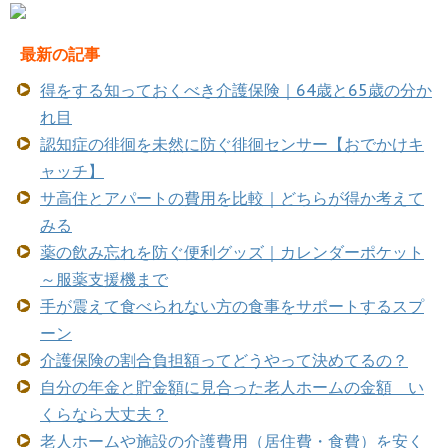
最新の記事
得をする知っておくべき介護保険｜64歳と65歳の分か
れ目
認知症の徘徊を未然に防ぐ徘徊センサー【おでかけキ
ャッチ】
サ高住とアパートの費用を比較｜どちらが得か考えて
みる
薬の飲み忘れを防ぐ便利グッズ｜カレンダーポケット
～服薬支援機まで
手が震えて食べられない方の食事をサポートするスプ
ーン
介護保険の割合負担額ってどうやって決めてるの？
自分の年金と貯金額に見合った老人ホームの金額 い
くらなら大丈夫？
老人ホームや施設の介護費用（居住費・食費）を安く