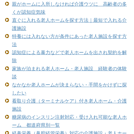
親がホームに入所しなければ介護ウツに 高齢者の多
くが認知症気味
直ぐに入れる老人ホームを探す方法｜最短で入れる介
護施設
特養には入れない方が条件にあった老人施設を探す方
法
認知症による暴力などで老人ホームを出され契約を解
除
家族が泊まれる老人ホーム・老人施設 経験者の体験
談
なかなか老人ホームが決まらない・手間をかけずに探
したい
看取り介護（ターミナルケア）付き老人ホーム・介護
施設
糖尿病のインスリン注射対応・受け入れ可能な老人ホ
ーム 都道府県別一覧
経鼻栄養（鼻腔経管栄養）対応の介護施設・老人ホー