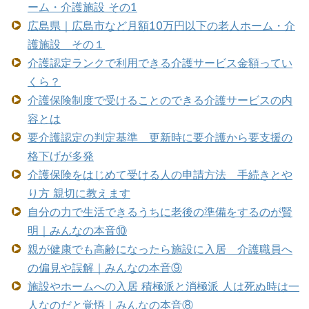
ーム・介護施設 その1
広島県｜広島市など月額10万円以下の老人ホーム・介
護施設 その１
介護認定ランクで利用できる介護サービス金額ってい
くら？
介護保険制度で受けることのできる介護サービスの内
容とは
要介護認定の判定基準 更新時に要介護から要支援の
格下げが多発
介護保険をはじめて受ける人の申請方法 手続きとや
り方 親切に教えます
自分の力で生活できるうちに老後の準備をするのが賢
明｜みんなの本音⑩
親が健康でも高齢になったら施設に入居 介護職員へ
の偏見や誤解｜みんなの本音⑨
施設やホームへの入居 積極派と消極派 人は死ぬ時は一
人なのだと覚悟｜みんなの本音⑧