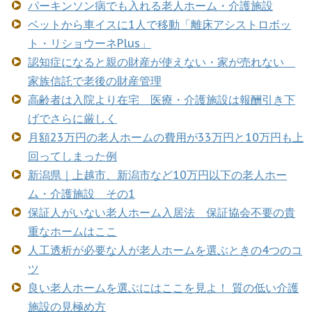
パーキンソン病でも入れる老人ホーム・介護施設
ベットから車イスに1人で移動「離床アシストロボッ
ト・リショウーネPlus」
認知症になると親の財産が使えない・家が売れない
家族信託で老後の財産管理
高齢者は入院より在宅 医療・介護施設は報酬引き下
げでさらに厳しく
月額23万円の老人ホームの費用が33万円と10万円も上
回ってしまった例
新潟県｜上越市、新潟市など10万円以下の老人ホー
ム・介護施設 その1
保証人がいない老人ホーム入居法 保証協会不要の貴
重なホームはここ
人工透析が必要な人が老人ホームを選ぶときの4つのコ
ツ
良い老人ホームを選ぶにはここを見よ！ 質の低い介護
施設の見極め方