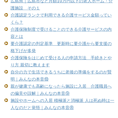
広島県｜広島市など月額10万円以下の老人ホーム・介
護施設 その１
介護認定ランクで利用できる介護サービス金額ってい
くら？
介護保険制度で受けることのできる介護サービスの内
容とは
要介護認定の判定基準 更新時に要介護から要支援の
格下げが多発
介護保険をはじめて受ける人の申請方法 手続きとや
り方 親切に教えます
自分の力で生活できるうちに老後の準備をするのが賢
明｜みんなの本音⑩
親が健康でも高齢になったら施設に入居 介護職員へ
の偏見や誤解｜みんなの本音⑨
施設やホームへの入居 積極派と消極派 人は死ぬ時は一
人なのだと覚悟｜みんなの本音⑧