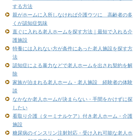
する方法
親がホームに入所しなければ介護ウツに 高齢者の多
くが認知症気味
直ぐに入れる老人ホームを探す方法｜最短で入れる介
護施設
特養には入れない方が条件にあった老人施設を探す方
法
認知症による暴力などで老人ホームを出され契約を解
除
家族が泊まれる老人ホーム・老人施設 経験者の体験
談
なかなか老人ホームが決まらない・手間をかけずに探
したい
看取り介護（ターミナルケア）付き老人ホーム・介護
施設
糖尿病のインスリン注射対応・受け入れ可能な老人ホ