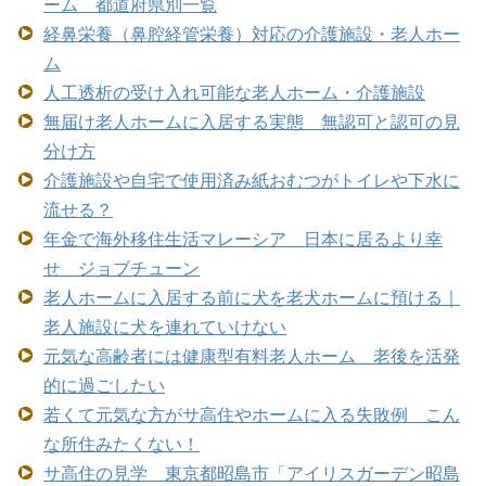
ーム 都道府県別一覧
経鼻栄養（鼻腔経管栄養）対応の介護施設・老人ホー
ム
人工透析の受け入れ可能な老人ホーム・介護施設
無届け老人ホームに入居する実態 無認可と認可の見
分け方
介護施設や自宅で使用済み紙おむつがトイレや下水に
流せる？
年金で海外移住生活マレーシア 日本に居るより幸
せ ジョブチューン
老人ホームに入居する前に犬を老犬ホームに預ける｜
老人施設に犬を連れていけない
元気な高齢者には健康型有料老人ホーム 老後を活発
的に過ごしたい
若くて元気な方がサ高住やホームに入る失敗例 こん
な所住みたくない！
サ高住の見学 東京都昭島市「アイリスガーデン昭島