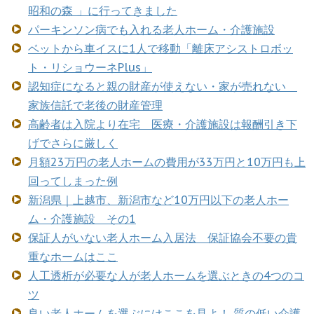
昭和の森 」に行ってきました
パーキンソン病でも入れる老人ホーム・介護施設
ベットから車イスに1人で移動「離床アシストロボッ
ト・リショウーネPlus」
認知症になると親の財産が使えない・家が売れない
家族信託で老後の財産管理
高齢者は入院より在宅 医療・介護施設は報酬引き下
げでさらに厳しく
月額23万円の老人ホームの費用が33万円と10万円も上
回ってしまった例
新潟県｜上越市、新潟市など10万円以下の老人ホー
ム・介護施設 その1
保証人がいない老人ホーム入居法 保証協会不要の貴
重なホームはここ
人工透析が必要な人が老人ホームを選ぶときの4つのコ
ツ
良い老人ホームを選ぶにはここを見よ！ 質の低い介護