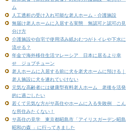
ム
人工透析の受け入れ可能な老人ホーム・介護施設
無届け老人ホームに入居する実態 無認可と認可の見
分け方
介護施設や自宅で使用済み紙おむつがトイレや下水に
流せる？
年金で海外移住生活マレーシア 日本に居るより幸
せ ジョブチューン
老人ホームに入居する前に犬を老犬ホームに預ける｜
老人施設に犬を連れていけない
元気な高齢者には健康型有料老人ホーム 老後を活発
的に過ごしたい
若くて元気な方がサ高住やホームに入る失敗例 こん
な所住みたくない！
サ高住の見学 東京都昭島市「アイリスガーデン昭島
昭和の森 」に行ってきました