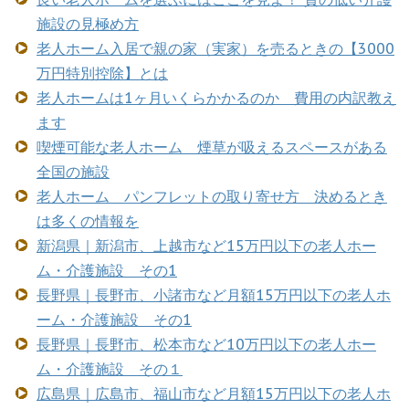
施設の見極め方
老人ホーム入居で親の家（実家）を売るときの【3000
万円特別控除】とは
老人ホームは1ヶ月いくらかかるのか 費用の内訳教え
ます
喫煙可能な老人ホーム 煙草が吸えるスペースがある
全国の施設
老人ホーム パンフレットの取り寄せ方 決めるとき
は多くの情報を
新潟県｜新潟市、上越市など15万円以下の老人ホー
ム・介護施設 その1
長野県｜長野市、小諸市など月額15万円以下の老人ホ
ーム・介護施設 その1
長野県｜長野市、松本市など10万円以下の老人ホー
ム・介護施設 その１
広島県｜広島市、福山市など月額15万円以下の老人ホ