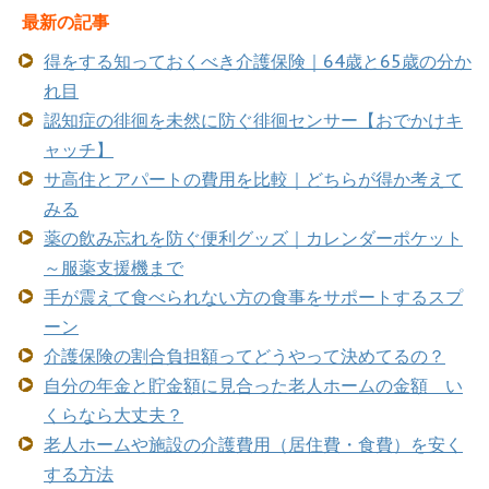
最新の記事
得をする知っておくべき介護保険｜64歳と65歳の分か
れ目
認知症の徘徊を未然に防ぐ徘徊センサー【おでかけキ
ャッチ】
サ高住とアパートの費用を比較｜どちらが得か考えて
みる
薬の飲み忘れを防ぐ便利グッズ｜カレンダーポケット
～服薬支援機まで
手が震えて食べられない方の食事をサポートするスプ
ーン
介護保険の割合負担額ってどうやって決めてるの？
自分の年金と貯金額に見合った老人ホームの金額 い
くらなら大丈夫？
老人ホームや施設の介護費用（居住費・食費）を安く
する方法