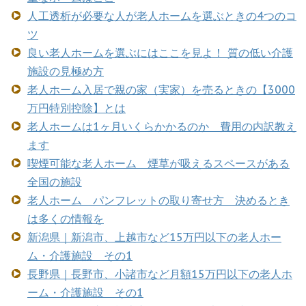
人工透析が必要な人が老人ホームを選ぶときの4つのコ
ツ
良い老人ホームを選ぶにはここを見よ！ 質の低い介護
施設の見極め方
老人ホーム入居で親の家（実家）を売るときの【3000
万円特別控除】とは
老人ホームは1ヶ月いくらかかるのか 費用の内訳教え
ます
喫煙可能な老人ホーム 煙草が吸えるスペースがある
全国の施設
老人ホーム パンフレットの取り寄せ方 決めるとき
は多くの情報を
新潟県｜新潟市、上越市など15万円以下の老人ホー
ム・介護施設 その1
長野県｜長野市、小諸市など月額15万円以下の老人ホ
ーム・介護施設 その1