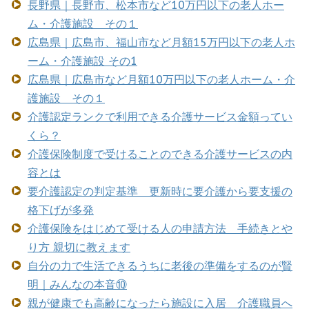
長野県｜長野市、松本市など10万円以下の老人ホー
ム・介護施設 その１
広島県｜広島市、福山市など月額15万円以下の老人ホ
ーム・介護施設 その1
広島県｜広島市など月額10万円以下の老人ホーム・介
護施設 その１
介護認定ランクで利用できる介護サービス金額ってい
くら？
介護保険制度で受けることのできる介護サービスの内
容とは
要介護認定の判定基準 更新時に要介護から要支援の
格下げが多発
介護保険をはじめて受ける人の申請方法 手続きとや
り方 親切に教えます
自分の力で生活できるうちに老後の準備をするのが賢
明｜みんなの本音⑩
親が健康でも高齢になったら施設に入居 介護職員へ