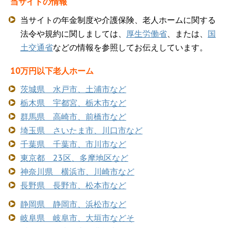
当サイトの情報
当サイトの年金制度や介護保険、老人ホームに関する
法令や規約に関しましては、
厚生労働省
、または、
国
土交通省
などの情報を参照してお伝えしています。
10万円以下老人ホーム
茨城県 水戸市、土浦市など
栃木県 宇都宮、栃木市など
群馬県 高崎市、前橋市など
埼玉県 さいたま市、川口市など
千葉県 千葉市、市川市など
東京都 23区、多摩地区など
神奈川県 横浜市、川崎市など
長野県 長野市、松本市など
静岡県 静岡市、浜松市など
岐阜県 岐阜市、大垣市などそ