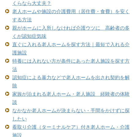
くらなら大丈夫？
老人ホームや施設の介護費用（居住費・食費）を安く
する方法
親がホームに入所しなければ介護ウツに 高齢者の多
くが認知症気味
直ぐに入れる老人ホームを探す方法｜最短で入れる介
護施設
特養には入れない方が条件にあった老人施設を探す方
法
認知症による暴力などで老人ホームを出され契約を解
除
家族が泊まれる老人ホーム・老人施設 経験者の体験
談
なかなか老人ホームが決まらない・手間をかけずに探
したい
看取り介護（ターミナルケア）付き老人ホーム・介護
施設