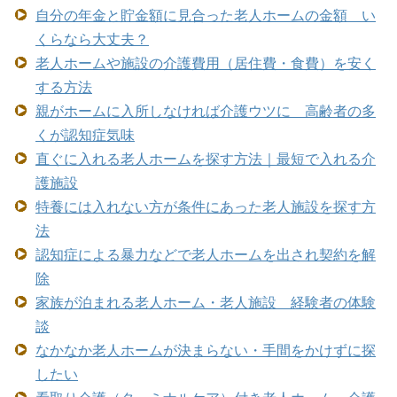
自分の年金と貯金額に見合った老人ホームの金額 い
くらなら大丈夫？
老人ホームや施設の介護費用（居住費・食費）を安く
する方法
親がホームに入所しなければ介護ウツに 高齢者の多
くが認知症気味
直ぐに入れる老人ホームを探す方法｜最短で入れる介
護施設
特養には入れない方が条件にあった老人施設を探す方
法
認知症による暴力などで老人ホームを出され契約を解
除
家族が泊まれる老人ホーム・老人施設 経験者の体験
談
なかなか老人ホームが決まらない・手間をかけずに探
したい