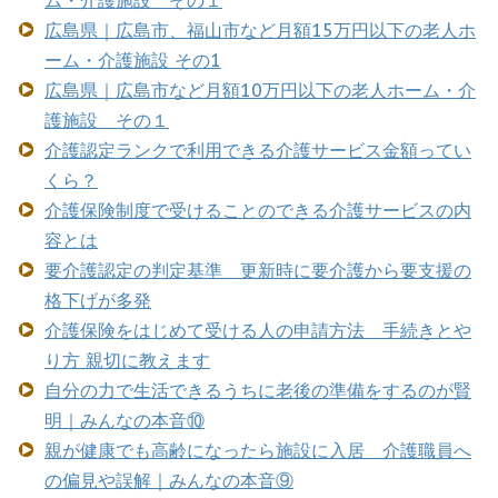
広島県｜広島市、福山市など月額15万円以下の老人ホ
ーム・介護施設 その1
広島県｜広島市など月額10万円以下の老人ホーム・介
護施設 その１
介護認定ランクで利用できる介護サービス金額ってい
くら？
介護保険制度で受けることのできる介護サービスの内
容とは
要介護認定の判定基準 更新時に要介護から要支援の
格下げが多発
介護保険をはじめて受ける人の申請方法 手続きとや
り方 親切に教えます
自分の力で生活できるうちに老後の準備をするのが賢
明｜みんなの本音⑩
親が健康でも高齢になったら施設に入居 介護職員へ
の偏見や誤解｜みんなの本音⑨