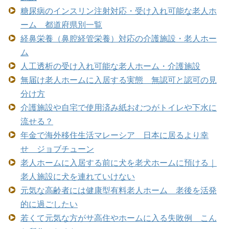
糖尿病のインスリン注射対応・受け入れ可能な老人ホ
ーム 都道府県別一覧
経鼻栄養（鼻腔経管栄養）対応の介護施設・老人ホー
ム
人工透析の受け入れ可能な老人ホーム・介護施設
無届け老人ホームに入居する実態 無認可と認可の見
分け方
介護施設や自宅で使用済み紙おむつがトイレや下水に
流せる？
年金で海外移住生活マレーシア 日本に居るより幸
せ ジョブチューン
老人ホームに入居する前に犬を老犬ホームに預ける｜
老人施設に犬を連れていけない
元気な高齢者には健康型有料老人ホーム 老後を活発
的に過ごしたい
若くて元気な方がサ高住やホームに入る失敗例 こん