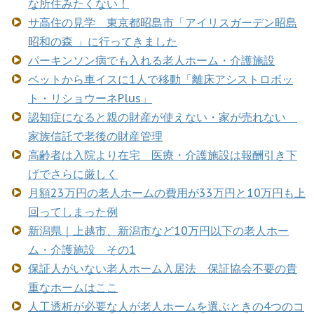
な所住みたくない！
サ高住の見学 東京都昭島市「アイリスガーデン昭島
昭和の森 」に行ってきました
パーキンソン病でも入れる老人ホーム・介護施設
ベットから車イスに1人で移動「離床アシストロボッ
ト・リショウーネPlus」
認知症になると親の財産が使えない・家が売れない
家族信託で老後の財産管理
高齢者は入院より在宅 医療・介護施設は報酬引き下
げでさらに厳しく
月額23万円の老人ホームの費用が33万円と10万円も上
回ってしまった例
新潟県｜上越市、新潟市など10万円以下の老人ホー
ム・介護施設 その1
保証人がいない老人ホーム入居法 保証協会不要の貴
重なホームはここ
人工透析が必要な人が老人ホームを選ぶときの4つのコ