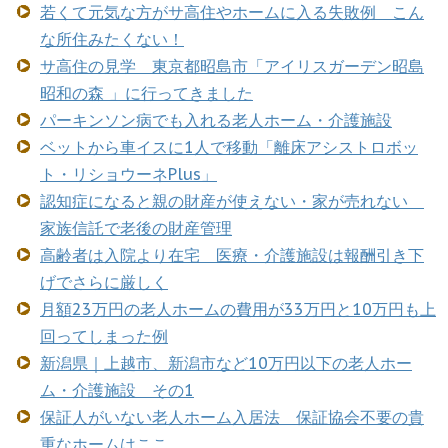
若くて元気な方がサ高住やホームに入る失敗例 こん
な所住みたくない！
サ高住の見学 東京都昭島市「アイリスガーデン昭島
昭和の森 」に行ってきました
パーキンソン病でも入れる老人ホーム・介護施設
ベットから車イスに1人で移動「離床アシストロボッ
ト・リショウーネPlus」
認知症になると親の財産が使えない・家が売れない
家族信託で老後の財産管理
高齢者は入院より在宅 医療・介護施設は報酬引き下
げでさらに厳しく
月額23万円の老人ホームの費用が33万円と10万円も上
回ってしまった例
新潟県｜上越市、新潟市など10万円以下の老人ホー
ム・介護施設 その1
保証人がいない老人ホーム入居法 保証協会不要の貴
重なホームはここ