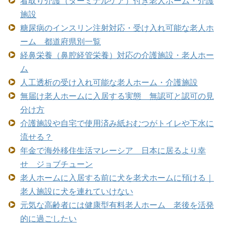
看取り介護（ターミナルケア）付き老人ホーム・介護
施設
糖尿病のインスリン注射対応・受け入れ可能な老人ホ
ーム 都道府県別一覧
経鼻栄養（鼻腔経管栄養）対応の介護施設・老人ホー
ム
人工透析の受け入れ可能な老人ホーム・介護施設
無届け老人ホームに入居する実態 無認可と認可の見
分け方
介護施設や自宅で使用済み紙おむつがトイレや下水に
流せる？
年金で海外移住生活マレーシア 日本に居るより幸
せ ジョブチューン
老人ホームに入居する前に犬を老犬ホームに預ける｜
老人施設に犬を連れていけない
元気な高齢者には健康型有料老人ホーム 老後を活発
的に過ごしたい