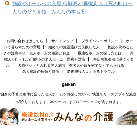
施設やホームへの入居 積極派と消極派 人は死ぬ時は一
人なのだと覚悟｜みんなの本音⑧
お問い合わせはこちら
サイトマップ
プライバシーポリシー
ホー
ムで暮らすための費用
始めての施設選びに失敗した人
施設を決めると
きの注意事項 老人ホームの種類とお金
最適なホームの探し方とは
月
額10万円・15万円以下の老人ホーム 医療も対応
特定商取引法に基づく表
示
犬猫ペットと入れる老人施設 有名人や資産家でなくても入れる！
老人施設の種類と特徴
老後施設のよくあるトラブル
gaikan
ご自身の予算と条件に合った老人ホームをお探しの方へ。快適でリーズナブルな施設
ご紹介しております。本ページにはプロモーションが含まれます。