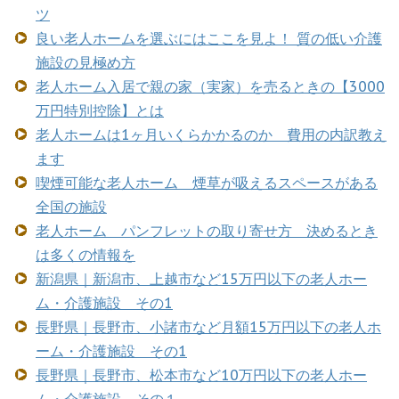
ツ
良い老人ホームを選ぶにはここを見よ！ 質の低い介護
施設の見極め方
老人ホーム入居で親の家（実家）を売るときの【3000
万円特別控除】とは
老人ホームは1ヶ月いくらかかるのか 費用の内訳教え
ます
喫煙可能な老人ホーム 煙草が吸えるスペースがある
全国の施設
老人ホーム パンフレットの取り寄せ方 決めるとき
は多くの情報を
新潟県｜新潟市、上越市など15万円以下の老人ホー
ム・介護施設 その1
長野県｜長野市、小諸市など月額15万円以下の老人ホ
ーム・介護施設 その1
長野県｜長野市、松本市など10万円以下の老人ホー
ム・介護施設 その１