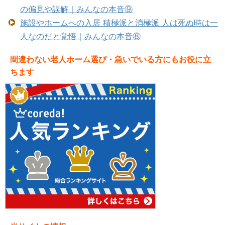
の偏見や誤解｜みんなの本音⑨
施設やホームへの入居 積極派と消極派 人は死ぬ時は一
人なのだと覚悟｜みんなの本音⑧
間違わない老人ホーム選び・急いでいる方にもお役に立
ちます