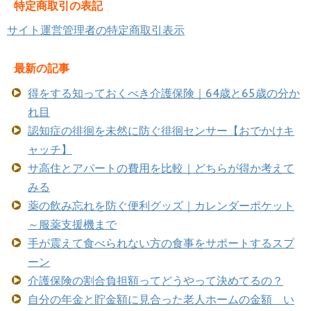
特定商取引の表記
サイト運営管理者の特定商取引表示
最新の記事
得をする知っておくべき介護保険｜64歳と65歳の分か
れ目
認知症の徘徊を未然に防ぐ徘徊センサー【おでかけキ
ャッチ】
サ高住とアパートの費用を比較｜どちらが得か考えて
みる
薬の飲み忘れを防ぐ便利グッズ｜カレンダーポケット
～服薬支援機まで
手が震えて食べられない方の食事をサポートするスプ
ーン
介護保険の割合負担額ってどうやって決めてるの？
自分の年金と貯金額に見合った老人ホームの金額 い