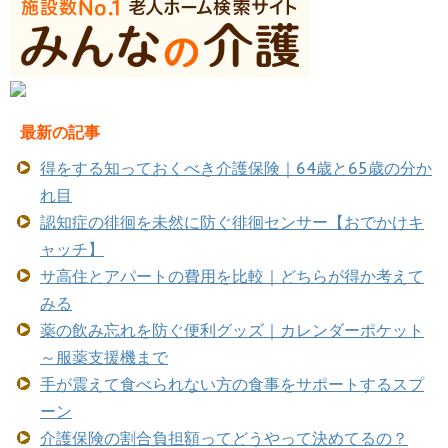
最新の記事
得をする知っておくべき介護保険｜64歳と65歳の分か
れ目
認知症の徘徊を未然に防ぐ徘徊センサー【おでかけキ
ャッチ】
サ高住とアパートの費用を比較｜どちらが得か考えて
みる
薬の飲み忘れを防ぐ便利グッズ｜カレンダーポケット
～服薬支援機まで
手が震えて食べられない方の食事をサポートするスプ
ーン
介護保険の割合負担額ってどうやって決めてるの？