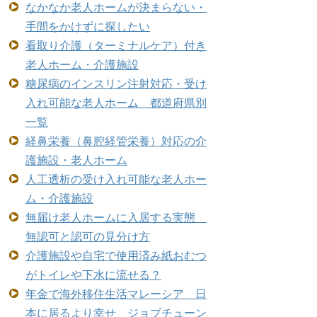
なかなか老人ホームが決まらない・
手間をかけずに探したい
看取り介護（ターミナルケア）付き
老人ホーム・介護施設
糖尿病のインスリン注射対応・受け
入れ可能な老人ホーム 都道府県別
一覧
経鼻栄養（鼻腔経管栄養）対応の介
護施設・老人ホーム
人工透析の受け入れ可能な老人ホー
ム・介護施設
無届け老人ホームに入居する実態
無認可と認可の見分け方
介護施設や自宅で使用済み紙おむつ
がトイレや下水に流せる？
年金で海外移住生活マレーシア 日
本に居るより幸せ ジョブチューン