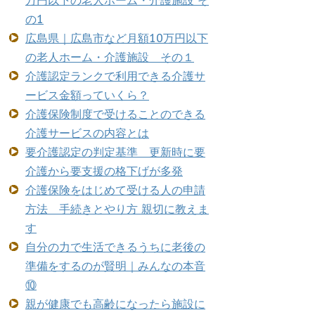
万円以下の老人ホーム・介護施設 そ
の1
広島県｜広島市など月額10万円以下
の老人ホーム・介護施設 その１
介護認定ランクで利用できる介護サ
ービス金額っていくら？
介護保険制度で受けることのできる
介護サービスの内容とは
要介護認定の判定基準 更新時に要
介護から要支援の格下げが多発
介護保険をはじめて受ける人の申請
方法 手続きとやり方 親切に教えま
す
自分の力で生活できるうちに老後の
準備をするのが賢明｜みんなの本音
⑩
親が健康でも高齢になったら施設に