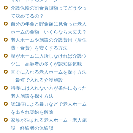
介護保険の割合負担額ってどうやっ
て決めてるの？
自分の年金と貯金額に見合った老人
ホームの金額 いくらなら大丈夫？
老人ホームや施設の介護費用（居住
費・食費）を安くする方法
親がホームに入所しなければ介護ウ
ツに 高齢者の多くが認知症気味
直ぐに入れる老人ホームを探す方法
｜最短で入れる介護施設
特養には入れない方が条件にあった
老人施設を探す方法
認知症による暴力などで老人ホーム
を出され契約を解除
家族が泊まれる老人ホーム・老人施
設 経験者の体験談