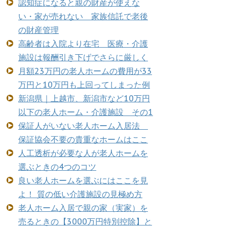
認知症になると親の財産が使えな
い・家が売れない 家族信託で老後
の財産管理
高齢者は入院より在宅 医療・介護
施設は報酬引き下げでさらに厳しく
月額23万円の老人ホームの費用が33
万円と10万円も上回ってしまった例
新潟県｜上越市、新潟市など10万円
以下の老人ホーム・介護施設 その1
保証人がいない老人ホーム入居法
保証協会不要の貴重なホームはここ
人工透析が必要な人が老人ホームを
選ぶときの4つのコツ
良い老人ホームを選ぶにはここを見
よ！ 質の低い介護施設の見極め方
老人ホーム入居で親の家（実家）を
売るときの【3000万円特別控除】と