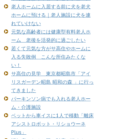
老人ホームに入居する前に犬を老犬
ホームに預ける｜老人施設に犬を連
れていけない
元気な高齢者には健康型有料老人ホ
ーム 老後を活発的に過ごしたい
若くて元気な方がサ高住やホームに
入る失敗例 こんな所住みたくな
い！
サ高住の見学 東京都昭島市「アイ
リスガーデン昭島 昭和の森 」に行っ
てきました
パーキンソン病でも入れる老人ホー
ム・介護施設
ベットから車イスに1人で移動「離床
アシストロボット・リショウーネ
Plus」