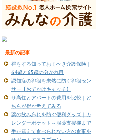
最新の記事
得をする知っておくべき介護保険｜
64歳と65歳の分かれ目
認知症の徘徊を未然に防ぐ徘徊セン
サー【おでかけキャッチ】
サ高住とアパートの費用を比較｜ど
ちらが得か考えてみる
薬の飲み忘れを防ぐ便利グッズ｜カ
レンダーポケット～服薬支援機まで
手が震えて食べられない方の食事を
サポートするスプーン