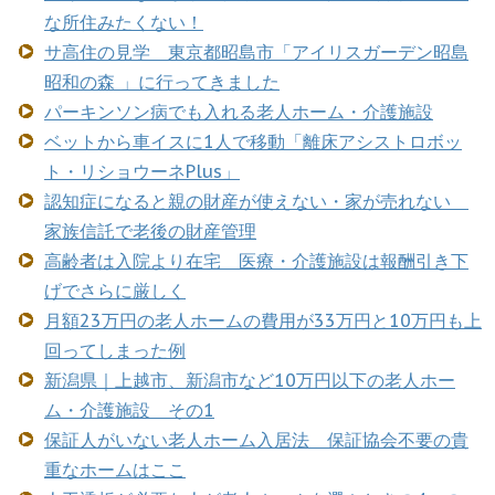
な所住みたくない！
サ高住の見学 東京都昭島市「アイリスガーデン昭島
昭和の森 」に行ってきました
パーキンソン病でも入れる老人ホーム・介護施設
ベットから車イスに1人で移動「離床アシストロボッ
ト・リショウーネPlus」
認知症になると親の財産が使えない・家が売れない
家族信託で老後の財産管理
高齢者は入院より在宅 医療・介護施設は報酬引き下
げでさらに厳しく
月額23万円の老人ホームの費用が33万円と10万円も上
回ってしまった例
新潟県｜上越市、新潟市など10万円以下の老人ホー
ム・介護施設 その1
保証人がいない老人ホーム入居法 保証協会不要の貴
重なホームはここ