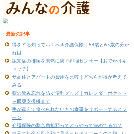
最新の記事
得をする知っておくべき介護保険｜64歳と65歳の分か
れ目
認知症の徘徊を未然に防ぐ徘徊センサー【おでかけキ
ャッチ】
サ高住とアパートの費用を比較｜どちらが得か考えて
みる
薬の飲み忘れを防ぐ便利グッズ｜カレンダーポケット
～服薬支援機まで
手が震えて食べられない方の食事をサポートするスプ
ーン
介護保険の割合負担額ってどうやって決めてるの？
自分の年金と貯金額に見合った老人ホームの金額 い