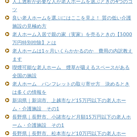
人工透析が必要な人が老人ホームを選ぶときの4つのコ
ツ
良い老人ホームを選ぶにはここを見よ！ 質の低い介護
施設の見極め方
老人ホーム入居で親の家（実家）を売るときの【3000
万円特別控除】とは
老人ホームは1ヶ月いくらかかるのか 費用の内訳教え
ます
喫煙可能な老人ホーム 煙草が吸えるスペースがある
全国の施設
老人ホーム パンフレットの取り寄せ方 決めるとき
は多くの情報を
新潟県｜新潟市、上越市など15万円以下の老人ホー
ム・介護施設 その1
長野県｜長野市、小諸市など月額15万円以下の老人ホ
ーム・介護施設 その1
長野県｜長野市、松本市など10万円以下の老人ホー