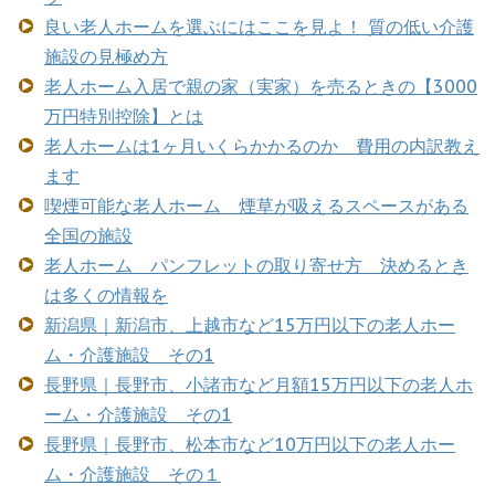
良い老人ホームを選ぶにはここを見よ！ 質の低い介護
施設の見極め方
老人ホーム入居で親の家（実家）を売るときの【3000
万円特別控除】とは
老人ホームは1ヶ月いくらかかるのか 費用の内訳教え
ます
喫煙可能な老人ホーム 煙草が吸えるスペースがある
全国の施設
老人ホーム パンフレットの取り寄せ方 決めるとき
は多くの情報を
新潟県｜新潟市、上越市など15万円以下の老人ホー
ム・介護施設 その1
長野県｜長野市、小諸市など月額15万円以下の老人ホ
ーム・介護施設 その1
長野県｜長野市、松本市など10万円以下の老人ホー
ム・介護施設 その１