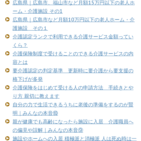
広島県｜広島市、福山市など月額15万円以下の老人ホ
ーム・介護施設 その1
広島県｜広島市など月額10万円以下の老人ホーム・介
護施設 その１
介護認定ランクで利用できる介護サービス金額ってい
くら？
介護保険制度で受けることのできる介護サービスの内
容とは
要介護認定の判定基準 更新時に要介護から要支援の
格下げが多発
介護保険をはじめて受ける人の申請方法 手続きとや
り方 親切に教えます
自分の力で生活できるうちに老後の準備をするのが賢
明｜みんなの本音⑩
親が健康でも高齢になったら施設に入居 介護職員へ
の偏見や誤解｜みんなの本音⑨
施設やホームへの入居 積極派と消極派 人は死ぬ時は一