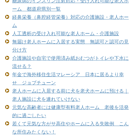
糖尿病のインスリン注射対応・受け入れ可能な老人ホ
ーム 都道府県別一覧
経鼻栄養（鼻腔経管栄養）対応の介護施設・老人ホー
ム
人工透析の受け入れ可能な老人ホーム・介護施設
無届け老人ホームに入居する実態 無認可と認可の見
分け方
介護施設や自宅で使用済み紙おむつがトイレや下水に
流せる？
年金で海外移住生活マレーシア 日本に居るより幸
せ ジョブチューン
老人ホームに入居する前に犬を老犬ホームに預ける｜
老人施設に犬を連れていけない
元気な高齢者には健康型有料老人ホーム 老後を活発
的に過ごしたい
若くて元気な方がサ高住やホームに入る失敗例 こん
な所住みたくない！