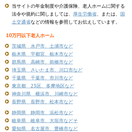
当サイトの年金制度や介護保険、老人ホームに関する
法令や規約に関しましては、
厚生労働省
、または、
国
土交通省
などの情報を参照してお伝えしています。
10万円以下老人ホーム
茨城県 水戸市、土浦市など
栃木県 宇都宮、栃木市など
群馬県 高崎市、前橋市など
埼玉県 さいたま市、川口市など
千葉県 千葉市、市川市など
東京都 23区、多摩地区など
神奈川県 横浜市、川崎市など
長野県 長野市、松本市など
静岡県 静岡市、浜松市など
岐阜県 岐阜市、大垣市などそ
愛知県 名古屋市、豊橋市など