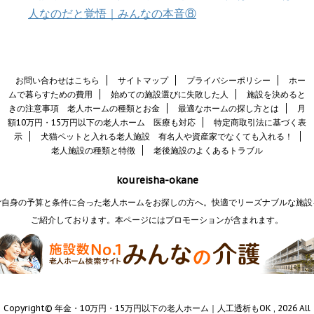
人なのだと覚悟｜みんなの本音⑧
お問い合わせはこちら
サイトマップ
プライバシーポリシー
ホー
ムで暮らすための費用
始めての施設選びに失敗した人
施設を決めると
きの注意事項 老人ホームの種類とお金
最適なホームの探し方とは
月
額10万円・15万円以下の老人ホーム 医療も対応
特定商取引法に基づく表
示
犬猫ペットと入れる老人施設 有名人や資産家でなくても入れる！
老人施設の種類と特徴
老後施設のよくあるトラブル
koureisha-okane
ご自身の予算と条件に合った老人ホームをお探しの方へ。快適でリーズナブルな施設
ご紹介しております。本ページにはプロモーションが含まれます。
Copyright© 年金・10万円・15万円以下の老人ホーム｜人工透析もOK , 2026 All