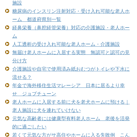
施設
糖尿病のインスリン注射対応・受け入れ可能な老人ホ
ーム 都道府県別一覧
経鼻栄養（鼻腔経管栄養）対応の介護施設・老人ホー
ム
人工透析の受け入れ可能な老人ホーム・介護施設
無届け老人ホームに入居する実態 無認可と認可の見
分け方
介護施設や自宅で使用済み紙おむつがトイレや下水に
流せる？
年金で海外移住生活マレーシア 日本に居るより幸
せ ジョブチューン
老人ホームに入居する前に犬を老犬ホームに預ける｜
老人施設に犬を連れていけない
元気な高齢者には健康型有料老人ホーム 老後を活発
的に過ごしたい
若くて元気な方がサ高住やホームに入る失敗例 こん