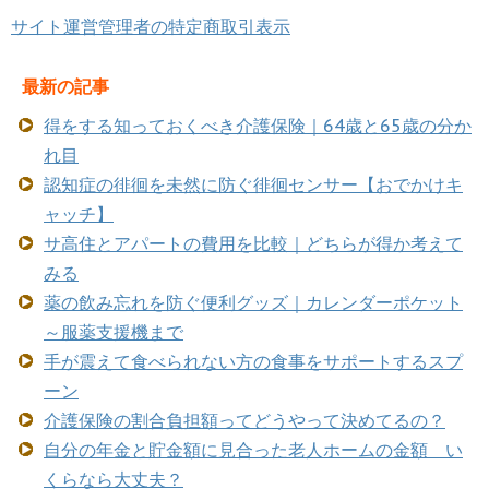
サイト運営管理者の特定商取引表示
最新の記事
得をする知っておくべき介護保険｜64歳と65歳の分か
れ目
認知症の徘徊を未然に防ぐ徘徊センサー【おでかけキ
ャッチ】
サ高住とアパートの費用を比較｜どちらが得か考えて
みる
薬の飲み忘れを防ぐ便利グッズ｜カレンダーポケット
～服薬支援機まで
手が震えて食べられない方の食事をサポートするスプ
ーン
介護保険の割合負担額ってどうやって決めてるの？
自分の年金と貯金額に見合った老人ホームの金額 い
くらなら大丈夫？