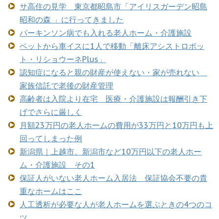
サ高住の見学 東京都昭島市「アイリスガーデン昭島
昭和の森 」に行ってきました
パーキンソン病でも入れる老人ホーム・介護施設
ベットから車イスに1人で移動「離床アシストロボッ
ト・リショウーネPlus」
認知症になると親の財産が使えない・家が売れない
家族信託で老後の財産管理
高齢者は入院より在宅 医療・介護施設は報酬引き下
げでさらに厳しく
月額23万円の老人ホームの費用が33万円と10万円も上
回ってしまった例
新潟県｜上越市、新潟市など10万円以下の老人ホー
ム・介護施設 その1
保証人がいない老人ホーム入居法 保証協会不要の貴
重なホームはここ
人工透析が必要な人が老人ホームを選ぶときの4つのコ
ツ