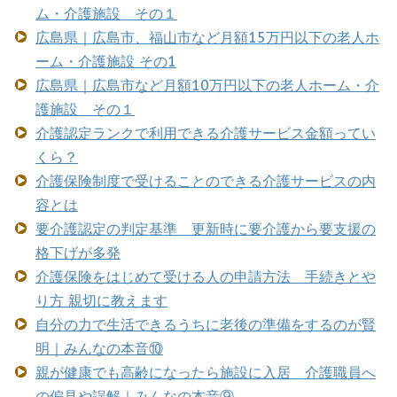
ム・介護施設 その１
広島県｜広島市、福山市など月額15万円以下の老人ホ
ーム・介護施設 その1
広島県｜広島市など月額10万円以下の老人ホーム・介
護施設 その１
介護認定ランクで利用できる介護サービス金額ってい
くら？
介護保険制度で受けることのできる介護サービスの内
容とは
要介護認定の判定基準 更新時に要介護から要支援の
格下げが多発
介護保険をはじめて受ける人の申請方法 手続きとや
り方 親切に教えます
自分の力で生活できるうちに老後の準備をするのが賢
明｜みんなの本音⑩
親が健康でも高齢になったら施設に入居 介護職員へ
の偏見や誤解｜みんなの本音⑨