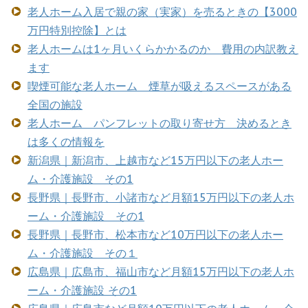
老人ホーム入居で親の家（実家）を売るときの【3000
万円特別控除】とは
老人ホームは1ヶ月いくらかかるのか 費用の内訳教え
ます
喫煙可能な老人ホーム 煙草が吸えるスペースがある
全国の施設
老人ホーム パンフレットの取り寄せ方 決めるとき
は多くの情報を
新潟県｜新潟市、上越市など15万円以下の老人ホー
ム・介護施設 その1
長野県｜長野市、小諸市など月額15万円以下の老人ホ
ーム・介護施設 その1
長野県｜長野市、松本市など10万円以下の老人ホー
ム・介護施設 その１
広島県｜広島市、福山市など月額15万円以下の老人ホ
ーム・介護施設 その1