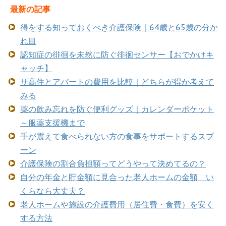
最新の記事
得をする知っておくべき介護保険｜64歳と65歳の分か
れ目
認知症の徘徊を未然に防ぐ徘徊センサー【おでかけキ
ャッチ】
サ高住とアパートの費用を比較｜どちらが得か考えて
みる
薬の飲み忘れを防ぐ便利グッズ｜カレンダーポケット
～服薬支援機まで
手が震えて食べられない方の食事をサポートするスプ
ーン
介護保険の割合負担額ってどうやって決めてるの？
自分の年金と貯金額に見合った老人ホームの金額 い
くらなら大丈夫？
老人ホームや施設の介護費用（居住費・食費）を安く
する方法