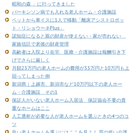
昭和の森 」に行ってきました
パーキンソン病でも入れる老人ホーム・介護施設
ベットから車イスに1人で移動「離床アシストロボッ
ト・リショウーネPlus」
認知症になると親の財産が使えない・家が売れない
家族信託で老後の財産管理
高齢者は入院より在宅 医療・介護施設は報酬引き下
げでさらに厳しく
月額23万円の老人ホームの費用が33万円と10万円も上
回ってしまった例
新潟県｜上越市、新潟市など10万円以下の老人ホー
ム・介護施設 その1
保証人がいない老人ホーム入居法 保証協会不要の貴
重なホームはここ
人工透析が必要な人が老人ホームを選ぶときの4つのコ
ツ
良い老人ホームを選ぶにはここを見よ！ 質の低い介護