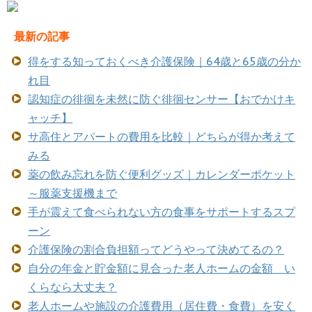
最新の記事
得をする知っておくべき介護保険｜64歳と65歳の分か
れ目
認知症の徘徊を未然に防ぐ徘徊センサー【おでかけキ
ャッチ】
サ高住とアパートの費用を比較｜どちらが得か考えて
みる
薬の飲み忘れを防ぐ便利グッズ｜カレンダーポケット
～服薬支援機まで
手が震えて食べられない方の食事をサポートするスプ
ーン
介護保険の割合負担額ってどうやって決めてるの？
自分の年金と貯金額に見合った老人ホームの金額 い
くらなら大丈夫？
老人ホームや施設の介護費用（居住費・食費）を安く