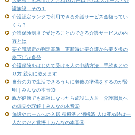
広島県｜広島市など月額10万円以下の老人ホーム・介
護施設 その１
介護認定ランクで利用できる介護サービス金額ってい
くら？
介護保険制度で受けることのできる介護サービスの内
容とは
要介護認定の判定基準 更新時に要介護から要支援の
格下げが多発
介護保険をはじめて受ける人の申請方法 手続きとや
り方 親切に教えます
自分の力で生活できるうちに老後の準備をするのが賢
明｜みんなの本音⑩
親が健康でも高齢になったら施設に入居 介護職員へ
の偏見や誤解｜みんなの本音⑨
施設やホームへの入居 積極派と消極派 人は死ぬ時は一
人なのだと覚悟｜みんなの本音⑧