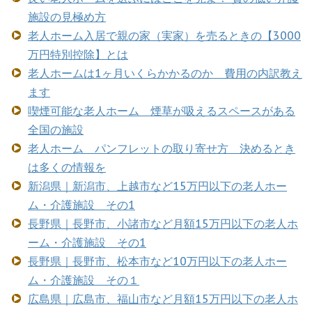
施設の見極め方
老人ホーム入居で親の家（実家）を売るときの【3000
万円特別控除】とは
老人ホームは1ヶ月いくらかかるのか 費用の内訳教え
ます
喫煙可能な老人ホーム 煙草が吸えるスペースがある
全国の施設
老人ホーム パンフレットの取り寄せ方 決めるとき
は多くの情報を
新潟県｜新潟市、上越市など15万円以下の老人ホー
ム・介護施設 その1
長野県｜長野市、小諸市など月額15万円以下の老人ホ
ーム・介護施設 その1
長野県｜長野市、松本市など10万円以下の老人ホー
ム・介護施設 その１
広島県｜広島市、福山市など月額15万円以下の老人ホ