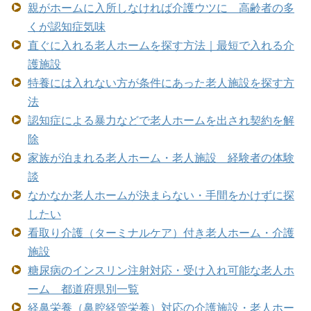
親がホームに入所しなければ介護ウツに 高齢者の多
くが認知症気味
直ぐに入れる老人ホームを探す方法｜最短で入れる介
護施設
特養には入れない方が条件にあった老人施設を探す方
法
認知症による暴力などで老人ホームを出され契約を解
除
家族が泊まれる老人ホーム・老人施設 経験者の体験
談
なかなか老人ホームが決まらない・手間をかけずに探
したい
看取り介護（ターミナルケア）付き老人ホーム・介護
施設
糖尿病のインスリン注射対応・受け入れ可能な老人ホ
ーム 都道府県別一覧
経鼻栄養（鼻腔経管栄養）対応の介護施設・老人ホー