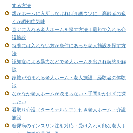
する方法
親がホームに入所しなければ介護ウツに 高齢者の多
くが認知症気味
直ぐに入れる老人ホームを探す方法｜最短で入れる介
護施設
特養には入れない方が条件にあった老人施設を探す方
法
認知症による暴力などで老人ホームを出され契約を解
除
家族が泊まれる老人ホーム・老人施設 経験者の体験
談
なかなか老人ホームが決まらない・手間をかけずに探
したい
看取り介護（ターミナルケア）付き老人ホーム・介護
施設
糖尿病のインスリン注射対応・受け入れ可能な老人ホ