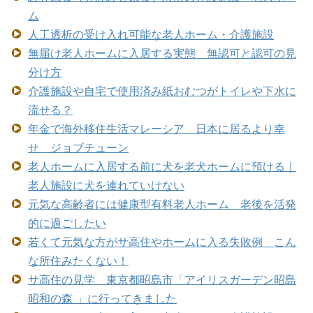
ム
人工透析の受け入れ可能な老人ホーム・介護施設
無届け老人ホームに入居する実態 無認可と認可の見
分け方
介護施設や自宅で使用済み紙おむつがトイレや下水に
流せる？
年金で海外移住生活マレーシア 日本に居るより幸
せ ジョブチューン
老人ホームに入居する前に犬を老犬ホームに預ける｜
老人施設に犬を連れていけない
元気な高齢者には健康型有料老人ホーム 老後を活発
的に過ごしたい
若くて元気な方がサ高住やホームに入る失敗例 こん
な所住みたくない！
サ高住の見学 東京都昭島市「アイリスガーデン昭島
昭和の森 」に行ってきました