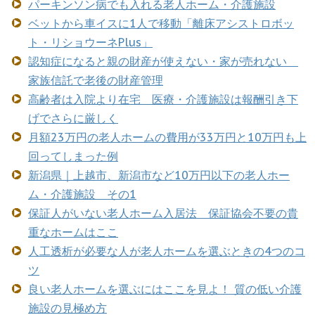
パーキンソン病でも入れる老人ホーム・介護施設
ベットから車イスに1人で移動「離床アシストロボッ
ト・リショウーネPlus」
認知症になると親の財産が使えない・家が売れない
家族信託で老後の財産管理
高齢者は入院より在宅 医療・介護施設は報酬引き下
げでさらに厳しく
月額23万円の老人ホームの費用が33万円と10万円も上
回ってしまった例
新潟県｜上越市、新潟市など10万円以下の老人ホー
ム・介護施設 その1
保証人がいない老人ホーム入居法 保証協会不要の貴
重なホームはここ
人工透析が必要な人が老人ホームを選ぶときの4つのコ
ツ
良い老人ホームを選ぶにはここを見よ！ 質の低い介護
施設の見極め方