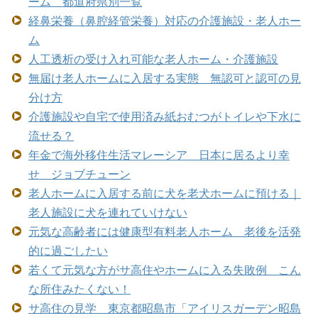
ーム 都道府県別一覧
経鼻栄養（鼻腔経管栄養）対応の介護施設・老人ホー
ム
人工透析の受け入れ可能な老人ホーム・介護施設
無届け老人ホームに入居する実態 無認可と認可の見
分け方
介護施設や自宅で使用済み紙おむつがトイレや下水に
流せる？
年金で海外移住生活マレーシア 日本に居るより幸
せ ジョブチューン
老人ホームに入居する前に犬を老犬ホームに預ける｜
老人施設に犬を連れていけない
元気な高齢者には健康型有料老人ホーム 老後を活発
的に過ごしたい
若くて元気な方がサ高住やホームに入る失敗例 こん
な所住みたくない！
サ高住の見学 東京都昭島市「アイリスガーデン昭島