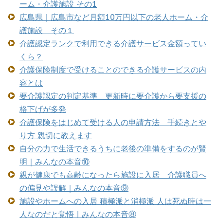
ーム・介護施設 その1
広島県｜広島市など月額10万円以下の老人ホーム・介
護施設 その１
介護認定ランクで利用できる介護サービス金額ってい
くら？
介護保険制度で受けることのできる介護サービスの内
容とは
要介護認定の判定基準 更新時に要介護から要支援の
格下げが多発
介護保険をはじめて受ける人の申請方法 手続きとや
り方 親切に教えます
自分の力で生活できるうちに老後の準備をするのが賢
明｜みんなの本音⑩
親が健康でも高齢になったら施設に入居 介護職員へ
の偏見や誤解｜みんなの本音⑨
施設やホームへの入居 積極派と消極派 人は死ぬ時は一
人なのだと覚悟｜みんなの本音⑧