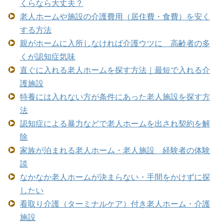
くらなら大丈夫？
老人ホームや施設の介護費用（居住費・食費）を安く
する方法
親がホームに入所しなければ介護ウツに 高齢者の多
くが認知症気味
直ぐに入れる老人ホームを探す方法｜最短で入れる介
護施設
特養には入れない方が条件にあった老人施設を探す方
法
認知症による暴力などで老人ホームを出され契約を解
除
家族が泊まれる老人ホーム・老人施設 経験者の体験
談
なかなか老人ホームが決まらない・手間をかけずに探
したい
看取り介護（ターミナルケア）付き老人ホーム・介護
施設