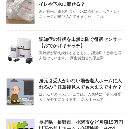
イレや下水に流せる？
近い将来、紙おむつが下水に流せるかも？という
ニュースが飛び込んできました。 これ ...
認知症の徘徊を未然に防ぐ徘徊センサー
【おでかけキャッチ】
高齢者が増え続けるとともに、認知症の患者も増
え続けています。 厚生労働省の厚生労 ...
身元引受人がいない場合老人ホームに入
れるの？任意後見人でも大丈夫ですか？
ほとんどの老人ホームでは、入居時に「身元引受
人」が必要になります。 老人ホームで ...
長野県｜長野市、小諸市など月額15万円
以下の老人ホーム・介護施設 その1