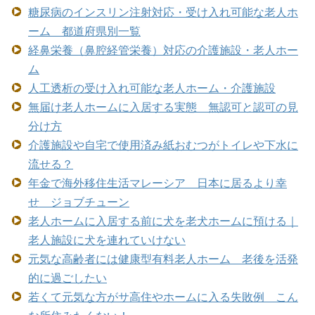
糖尿病のインスリン注射対応・受け入れ可能な老人ホ
ーム 都道府県別一覧
経鼻栄養（鼻腔経管栄養）対応の介護施設・老人ホー
ム
人工透析の受け入れ可能な老人ホーム・介護施設
無届け老人ホームに入居する実態 無認可と認可の見
分け方
介護施設や自宅で使用済み紙おむつがトイレや下水に
流せる？
年金で海外移住生活マレーシア 日本に居るより幸
せ ジョブチューン
老人ホームに入居する前に犬を老犬ホームに預ける｜
老人施設に犬を連れていけない
元気な高齢者には健康型有料老人ホーム 老後を活発
的に過ごしたい
若くて元気な方がサ高住やホームに入る失敗例 こん