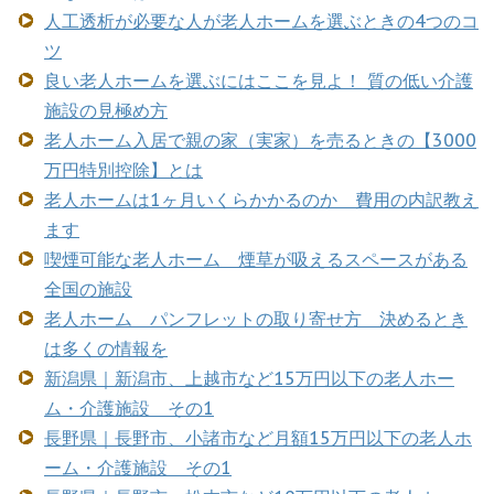
人工透析が必要な人が老人ホームを選ぶときの4つのコ
ツ
良い老人ホームを選ぶにはここを見よ！ 質の低い介護
施設の見極め方
老人ホーム入居で親の家（実家）を売るときの【3000
万円特別控除】とは
老人ホームは1ヶ月いくらかかるのか 費用の内訳教え
ます
喫煙可能な老人ホーム 煙草が吸えるスペースがある
全国の施設
老人ホーム パンフレットの取り寄せ方 決めるとき
は多くの情報を
新潟県｜新潟市、上越市など15万円以下の老人ホー
ム・介護施設 その1
長野県｜長野市、小諸市など月額15万円以下の老人ホ
ーム・介護施設 その1