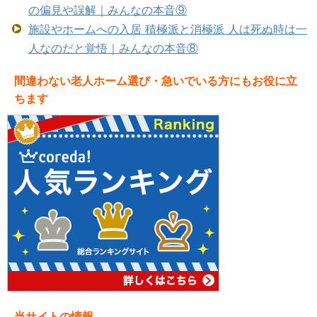
の偏見や誤解｜みんなの本音⑨
施設やホームへの入居 積極派と消極派 人は死ぬ時は一
人なのだと覚悟｜みんなの本音⑧
間違わない老人ホーム選び・急いでいる方にもお役に立
ちます
当サイトの情報