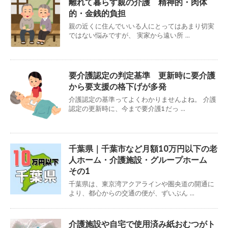
離れて暮らす親の介護 精神的・肉体
的・金銭的負担
親の近くに住んでいいる人にとってはあまり切実
ではない悩みですが、 実家から遠い所 ...
要介護認定の判定基準 更新時に要介護
から要支援の格下げが多発
介護認定の基準ってよくわかりませんよね。 介護
認定の更新時に、今まで要介護1だっ ...
千葉県｜千葉市など月額10万円以下の老
人ホーム・介護施設・グループホーム
その1
千葉県は、東京湾アクアラインや圏央道の開通に
より、都心からの交通の便が、ずいぶん ...
介護施設や自宅で使用済み紙おむつがト