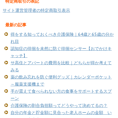
特定商取引の表記
サイト運営管理者の特定商取引表示
最新の記事
得をする知っておくべき介護保険｜64歳と65歳の分か
れ目
認知症の徘徊を未然に防ぐ徘徊センサー【おでかけキ
ャッチ】
サ高住とアパートの費用を比較｜どちらが得か考えて
みる
薬の飲み忘れを防ぐ便利グッズ｜カレンダーポケット
～服薬支援機まで
手が震えて食べられない方の食事をサポートするスプ
ーン
介護保険の割合負担額ってどうやって決めてるの？
自分の年金と貯金額に見合った老人ホームの金額 い