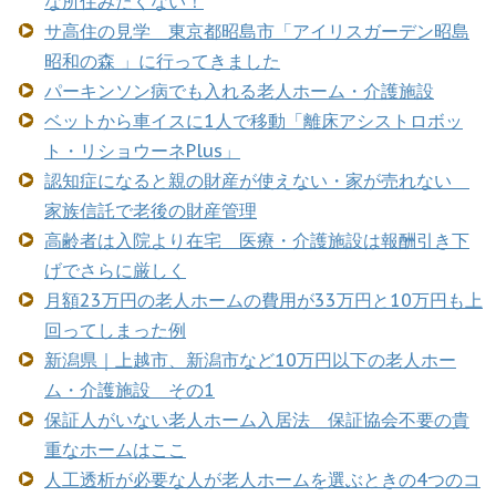
な所住みたくない！
サ高住の見学 東京都昭島市「アイリスガーデン昭島
昭和の森 」に行ってきました
パーキンソン病でも入れる老人ホーム・介護施設
ベットから車イスに1人で移動「離床アシストロボッ
ト・リショウーネPlus」
認知症になると親の財産が使えない・家が売れない
家族信託で老後の財産管理
高齢者は入院より在宅 医療・介護施設は報酬引き下
げでさらに厳しく
月額23万円の老人ホームの費用が33万円と10万円も上
回ってしまった例
新潟県｜上越市、新潟市など10万円以下の老人ホー
ム・介護施設 その1
保証人がいない老人ホーム入居法 保証協会不要の貴
重なホームはここ
人工透析が必要な人が老人ホームを選ぶときの4つのコ