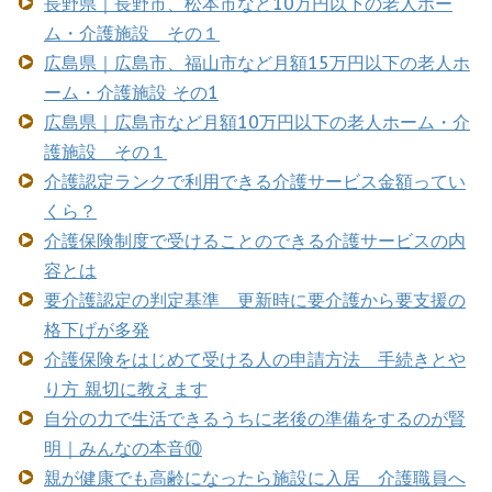
長野県｜長野市、松本市など10万円以下の老人ホー
ム・介護施設 その１
広島県｜広島市、福山市など月額15万円以下の老人ホ
ーム・介護施設 その1
広島県｜広島市など月額10万円以下の老人ホーム・介
護施設 その１
介護認定ランクで利用できる介護サービス金額ってい
くら？
介護保険制度で受けることのできる介護サービスの内
容とは
要介護認定の判定基準 更新時に要介護から要支援の
格下げが多発
介護保険をはじめて受ける人の申請方法 手続きとや
り方 親切に教えます
自分の力で生活できるうちに老後の準備をするのが賢
明｜みんなの本音⑩
親が健康でも高齢になったら施設に入居 介護職員へ