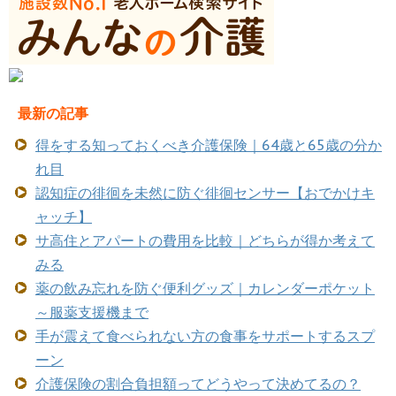
最新の記事
得をする知っておくべき介護保険｜64歳と65歳の分か
れ目
認知症の徘徊を未然に防ぐ徘徊センサー【おでかけキ
ャッチ】
サ高住とアパートの費用を比較｜どちらが得か考えて
みる
薬の飲み忘れを防ぐ便利グッズ｜カレンダーポケット
～服薬支援機まで
手が震えて食べられない方の食事をサポートするスプ
ーン
介護保険の割合負担額ってどうやって決めてるの？