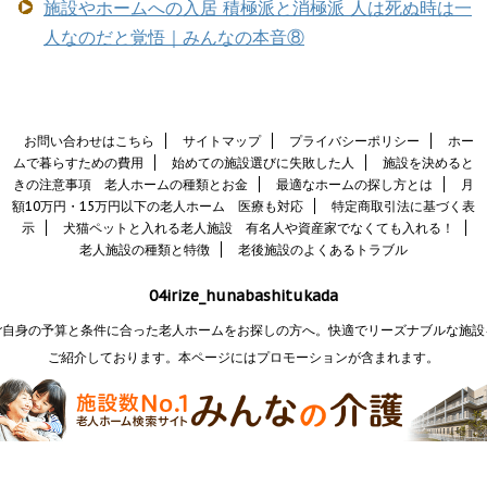
施設やホームへの入居 積極派と消極派 人は死ぬ時は一
人なのだと覚悟｜みんなの本音⑧
お問い合わせはこちら
サイトマップ
プライバシーポリシー
ホー
ムで暮らすための費用
始めての施設選びに失敗した人
施設を決めると
きの注意事項 老人ホームの種類とお金
最適なホームの探し方とは
月
額10万円・15万円以下の老人ホーム 医療も対応
特定商取引法に基づく表
示
犬猫ペットと入れる老人施設 有名人や資産家でなくても入れる！
老人施設の種類と特徴
老後施設のよくあるトラブル
04irize_hunabashitukada
ご自身の予算と条件に合った老人ホームをお探しの方へ。快適でリーズナブルな施設
ご紹介しております。本ページにはプロモーションが含まれます。