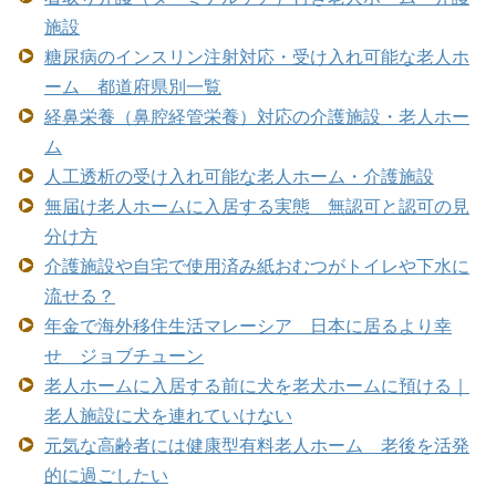
施設
糖尿病のインスリン注射対応・受け入れ可能な老人ホ
ーム 都道府県別一覧
経鼻栄養（鼻腔経管栄養）対応の介護施設・老人ホー
ム
人工透析の受け入れ可能な老人ホーム・介護施設
無届け老人ホームに入居する実態 無認可と認可の見
分け方
介護施設や自宅で使用済み紙おむつがトイレや下水に
流せる？
年金で海外移住生活マレーシア 日本に居るより幸
せ ジョブチューン
老人ホームに入居する前に犬を老犬ホームに預ける｜
老人施設に犬を連れていけない
元気な高齢者には健康型有料老人ホーム 老後を活発
的に過ごしたい