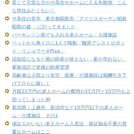
若くて元気な方がサ高住やホームに入る失敗例 こん
な所住みたくない！
サ高住の見学 東京都昭島市「アイリスガーデン昭島
昭和の森 」に行ってきました
パーキンソン病でも入れる老人ホーム・介護施設
ベットから車イスに1人で移動「離床アシストロボッ
ト・リショウーネPlus」
認知症になると親の財産が使えない・家が売れない
家族信託で老後の財産管理
高齢者は入院より在宅 医療・介護施設は報酬引き下
げでさらに厳しく
月額23万円の老人ホームの費用が33万円と10万円も上
回ってしまった例
新潟県｜上越市、新潟市など10万円以下の老人ホー
ム・介護施設 その1
保証人がいない老人ホーム入居法 保証協会不要の貴
重なホームはここ