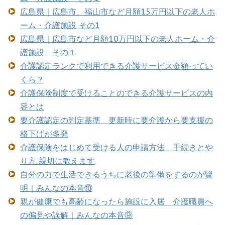
広島県｜広島市、福山市など月額15万円以下の老人ホ
ーム・介護施設 その1
広島県｜広島市など月額10万円以下の老人ホーム・介
護施設 その１
介護認定ランクで利用できる介護サービス金額ってい
くら？
介護保険制度で受けることのできる介護サービスの内
容とは
要介護認定の判定基準 更新時に要介護から要支援の
格下げが多発
介護保険をはじめて受ける人の申請方法 手続きとや
り方 親切に教えます
自分の力で生活できるうちに老後の準備をするのが賢
明｜みんなの本音⑩
親が健康でも高齢になったら施設に入居 介護職員へ
の偏見や誤解｜みんなの本音⑨