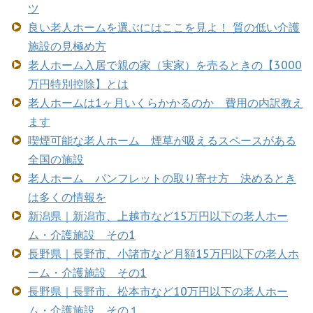
ツ
良い老人ホームを選ぶにはここを見よ！ 質の低い介護
施設の見極め方
老人ホーム入居で親の家（実家）を売るときの【3000
万円特別控除】とは
老人ホームは1ヶ月いくらかかるのか 費用の内訳教え
ます
喫煙可能な老人ホーム 煙草が吸えるスペースがある
全国の施設
老人ホーム パンフレットの取り寄せ方 決めるとき
は多くの情報を
新潟県｜新潟市、上越市など15万円以下の老人ホー
ム・介護施設 その1
長野県｜長野市、小諸市など月額15万円以下の老人ホ
ーム・介護施設 その1
長野県｜長野市、松本市など10万円以下の老人ホー
ム・介護施設 その１