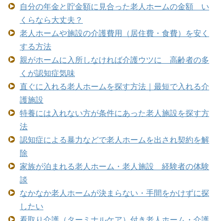
自分の年金と貯金額に見合った老人ホームの金額 い
くらなら大丈夫？
老人ホームや施設の介護費用（居住費・食費）を安く
する方法
親がホームに入所しなければ介護ウツに 高齢者の多
くが認知症気味
直ぐに入れる老人ホームを探す方法｜最短で入れる介
護施設
特養には入れない方が条件にあった老人施設を探す方
法
認知症による暴力などで老人ホームを出され契約を解
除
家族が泊まれる老人ホーム・老人施設 経験者の体験
談
なかなか老人ホームが決まらない・手間をかけずに探
したい
看取り介護（ターミナルケア）付き老人ホーム・介護