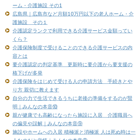
ーム・介護施設 その1
広島県｜広島市など月額10万円以下の老人ホーム・介
護施設 その１
介護認定ランクで利用できる介護サービス金額ってい
くら？
介護保険制度で受けることのできる介護サービスの内
容とは
要介護認定の判定基準 更新時に要介護から要支援の
格下げが多発
介護保険をはじめて受ける人の申請方法 手続きとや
り方 親切に教えます
自分の力で生活できるうちに老後の準備をするのが賢
明｜みんなの本音⑩
親が健康でも高齢になったら施設に入居 介護職員へ
の偏見や誤解｜みんなの本音⑨
施設やホームへの入居 積極派と消極派 人は死ぬ時は一