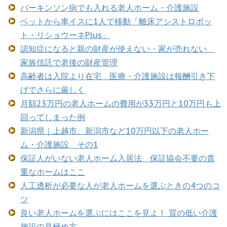
パーキンソン病でも入れる老人ホーム・介護施設
ベットから車イスに1人で移動「離床アシストロボッ
ト・リショウーネPlus」
認知症になると親の財産が使えない・家が売れない
家族信託で老後の財産管理
高齢者は入院より在宅 医療・介護施設は報酬引き下
げでさらに厳しく
月額23万円の老人ホームの費用が33万円と10万円も上
回ってしまった例
新潟県｜上越市、新潟市など10万円以下の老人ホー
ム・介護施設 その1
保証人がいない老人ホーム入居法 保証協会不要の貴
重なホームはここ
人工透析が必要な人が老人ホームを選ぶときの4つのコ
ツ
良い老人ホームを選ぶにはここを見よ！ 質の低い介護
施設の見極め方