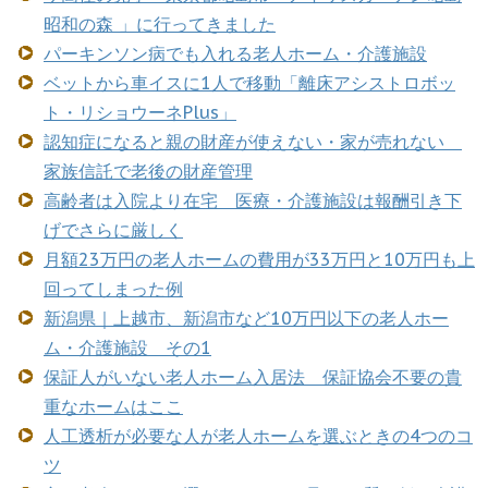
昭和の森 」に行ってきました
パーキンソン病でも入れる老人ホーム・介護施設
ベットから車イスに1人で移動「離床アシストロボッ
ト・リショウーネPlus」
認知症になると親の財産が使えない・家が売れない
家族信託で老後の財産管理
高齢者は入院より在宅 医療・介護施設は報酬引き下
げでさらに厳しく
月額23万円の老人ホームの費用が33万円と10万円も上
回ってしまった例
新潟県｜上越市、新潟市など10万円以下の老人ホー
ム・介護施設 その1
保証人がいない老人ホーム入居法 保証協会不要の貴
重なホームはここ
人工透析が必要な人が老人ホームを選ぶときの4つのコ
ツ