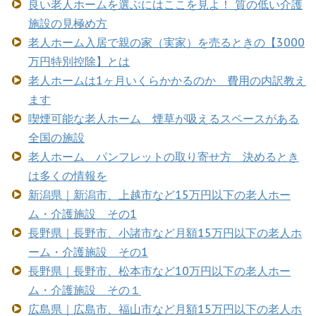
良い老人ホームを選ぶにはここを見よ！ 質の低い介護
施設の見極め方
老人ホーム入居で親の家（実家）を売るときの【3000
万円特別控除】とは
老人ホームは1ヶ月いくらかかるのか 費用の内訳教え
ます
喫煙可能な老人ホーム 煙草が吸えるスペースがある
全国の施設
老人ホーム パンフレットの取り寄せ方 決めるとき
は多くの情報を
新潟県｜新潟市、上越市など15万円以下の老人ホー
ム・介護施設 その1
長野県｜長野市、小諸市など月額15万円以下の老人ホ
ーム・介護施設 その1
長野県｜長野市、松本市など10万円以下の老人ホー
ム・介護施設 その１
広島県｜広島市、福山市など月額15万円以下の老人ホ