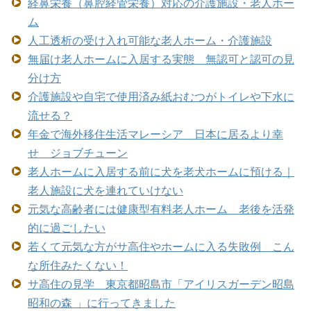
経鼻栄養（鼻腔経管栄養）対応の介護施設・老人ホー
ム
人工透析の受け入れ可能な老人ホーム・介護施設
無届け老人ホームに入居する実態 無認可と認可の見
分け方
介護施設や自宅で使用済み紙おむつがトイレや下水に
流せる？
年金で海外移住生活マレーシア 日本に居るより幸
せ ジョブチューン
老人ホームに入居する前に犬を老犬ホームに預ける｜
老人施設に犬を連れていけない
元気な高齢者には健康型有料老人ホーム 老後を活発
的に過ごしたい
若くて元気な方がサ高住やホームに入る失敗例 こん
な所住みたくない！
サ高住の見学 東京都昭島市「アイリスガーデン昭島
昭和の森 」に行ってきました