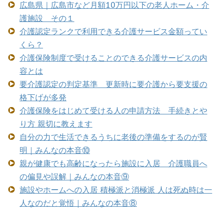
広島県｜広島市など月額10万円以下の老人ホーム・介
護施設 その１
介護認定ランクで利用できる介護サービス金額ってい
くら？
介護保険制度で受けることのできる介護サービスの内
容とは
要介護認定の判定基準 更新時に要介護から要支援の
格下げが多発
介護保険をはじめて受ける人の申請方法 手続きとや
り方 親切に教えます
自分の力で生活できるうちに老後の準備をするのが賢
明｜みんなの本音⑩
親が健康でも高齢になったら施設に入居 介護職員へ
の偏見や誤解｜みんなの本音⑨
施設やホームへの入居 積極派と消極派 人は死ぬ時は一
人なのだと覚悟｜みんなの本音⑧