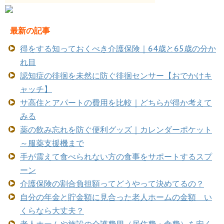
最新の記事
得をする知っておくべき介護保険｜64歳と65歳の分か
れ目
認知症の徘徊を未然に防ぐ徘徊センサー【おでかけキ
ャッチ】
サ高住とアパートの費用を比較｜どちらが得か考えて
みる
薬の飲み忘れを防ぐ便利グッズ｜カレンダーポケット
～服薬支援機まで
手が震えて食べられない方の食事をサポートするスプ
ーン
介護保険の割合負担額ってどうやって決めてるの？
自分の年金と貯金額に見合った老人ホームの金額 い
くらなら大丈夫？
老人ホームや施設の介護費用（居住費・食費）を安く