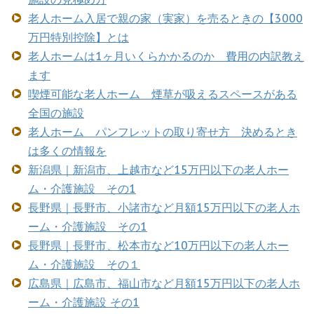
老人ホーム入居で親の家（実家）を売るときの【3000
万円特別控除】とは
老人ホームは1ヶ月いくらかかるのか 費用の内訳教え
ます
喫煙可能な老人ホーム 煙草が吸えるスペースがある
全国の施設
老人ホーム パンフレットの取り寄せ方 決めるとき
は多くの情報を
新潟県｜新潟市、上越市など15万円以下の老人ホー
ム・介護施設 その1
長野県｜長野市、小諸市など月額15万円以下の老人ホ
ーム・介護施設 その1
長野県｜長野市、松本市など10万円以下の老人ホー
ム・介護施設 その１
広島県｜広島市、福山市など月額15万円以下の老人ホ
ーム・介護施設 その1