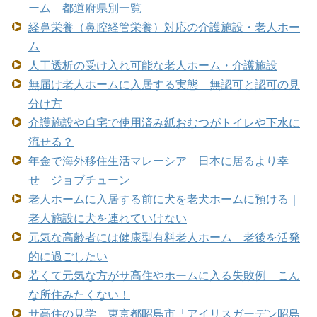
ーム 都道府県別一覧
経鼻栄養（鼻腔経管栄養）対応の介護施設・老人ホー
ム
人工透析の受け入れ可能な老人ホーム・介護施設
無届け老人ホームに入居する実態 無認可と認可の見
分け方
介護施設や自宅で使用済み紙おむつがトイレや下水に
流せる？
年金で海外移住生活マレーシア 日本に居るより幸
せ ジョブチューン
老人ホームに入居する前に犬を老犬ホームに預ける｜
老人施設に犬を連れていけない
元気な高齢者には健康型有料老人ホーム 老後を活発
的に過ごしたい
若くて元気な方がサ高住やホームに入る失敗例 こん
な所住みたくない！
サ高住の見学 東京都昭島市「アイリスガーデン昭島