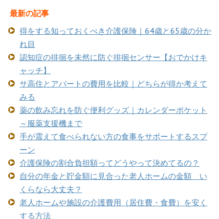
最新の記事
得をする知っておくべき介護保険｜64歳と65歳の分か
れ目
認知症の徘徊を未然に防ぐ徘徊センサー【おでかけキ
ャッチ】
サ高住とアパートの費用を比較｜どちらが得か考えて
みる
薬の飲み忘れを防ぐ便利グッズ｜カレンダーポケット
～服薬支援機まで
手が震えて食べられない方の食事をサポートするスプ
ーン
介護保険の割合負担額ってどうやって決めてるの？
自分の年金と貯金額に見合った老人ホームの金額 い
くらなら大丈夫？
老人ホームや施設の介護費用（居住費・食費）を安く
する方法