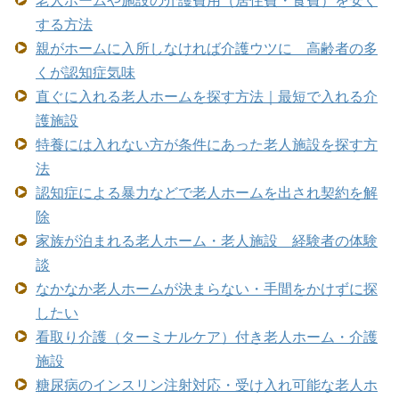
する方法
親がホームに入所しなければ介護ウツに 高齢者の多
くが認知症気味
直ぐに入れる老人ホームを探す方法｜最短で入れる介
護施設
特養には入れない方が条件にあった老人施設を探す方
法
認知症による暴力などで老人ホームを出され契約を解
除
家族が泊まれる老人ホーム・老人施設 経験者の体験
談
なかなか老人ホームが決まらない・手間をかけずに探
したい
看取り介護（ターミナルケア）付き老人ホーム・介護
施設
糖尿病のインスリン注射対応・受け入れ可能な老人ホ