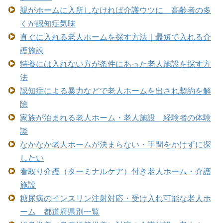
親がホームに入所しなければ介護ウツに 高齢者の多
くが認知症気味
直ぐに入れる老人ホームを探す方法｜最短で入れる介
護施設
特養には入れない方が条件にあった老人施設を探す方
法
認知症による暴力などで老人ホームを出され契約を解
除
家族が泊まれる老人ホーム・老人施設 経験者の体験
談
なかなか老人ホームが決まらない・手間をかけずに探
したい
看取り介護（ターミナルケア）付き老人ホーム・介護
施設
糖尿病のインスリン注射対応・受け入れ可能な老人ホ
ーム 都道府県別一覧