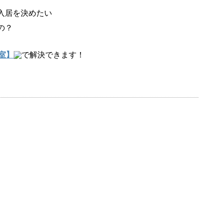
入居を決めたい
の？
室】
で解決できます！