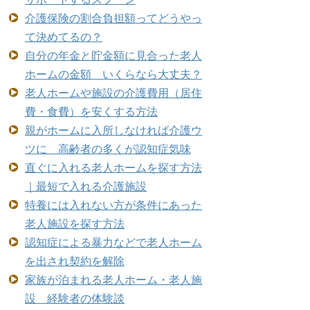
介護保険の割合負担額ってどうやっ
て決めてるの？
自分の年金と貯金額に見合った老人
ホームの金額 いくらなら大丈夫？
老人ホームや施設の介護費用（居住
費・食費）を安くする方法
親がホームに入所しなければ介護ウ
ツに 高齢者の多くが認知症気味
直ぐに入れる老人ホームを探す方法
｜最短で入れる介護施設
特養には入れない方が条件にあった
老人施設を探す方法
認知症による暴力などで老人ホーム
を出され契約を解除
家族が泊まれる老人ホーム・老人施
設 経験者の体験談