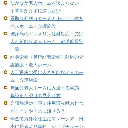
なかなか老人ホームが決まらない・
手間をかけずに探したい
看取り介護（ターミナルケア）付き
老人ホーム・介護施設
糖尿病のインスリン注射対応・受け
入れ可能な老人ホーム 都道府県別
一覧
経鼻栄養（鼻腔経管栄養）対応の介
護施設・老人ホーム
人工透析の受け入れ可能な老人ホー
ム・介護施設
無届け老人ホームに入居する実態
無認可と認可の見分け方
介護施設や自宅で使用済み紙おむつ
がトイレや下水に流せる？
年金で海外移住生活マレーシア 日
本に居るより幸せ ジョブチューン