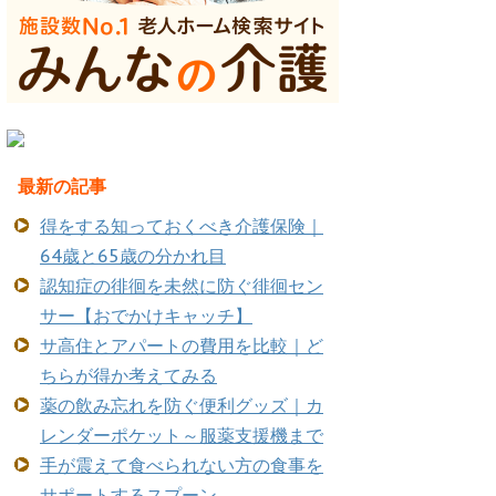
最新の記事
得をする知っておくべき介護保険｜
64歳と65歳の分かれ目
認知症の徘徊を未然に防ぐ徘徊セン
サー【おでかけキャッチ】
サ高住とアパートの費用を比較｜ど
ちらが得か考えてみる
薬の飲み忘れを防ぐ便利グッズ｜カ
レンダーポケット～服薬支援機まで
手が震えて食べられない方の食事を
サポートするスプーン