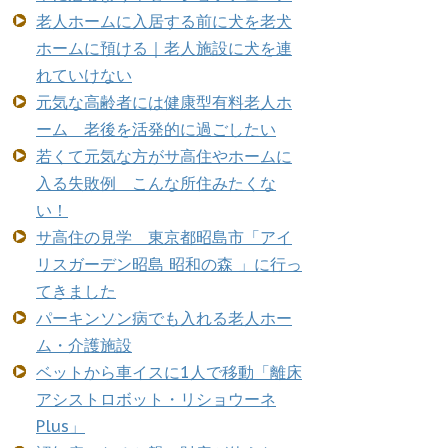
老人ホームに入居する前に犬を老犬
ホームに預ける｜老人施設に犬を連
れていけない
元気な高齢者には健康型有料老人ホ
ーム 老後を活発的に過ごしたい
若くて元気な方がサ高住やホームに
入る失敗例 こんな所住みたくな
い！
サ高住の見学 東京都昭島市「アイ
リスガーデン昭島 昭和の森 」に行っ
てきました
パーキンソン病でも入れる老人ホー
ム・介護施設
ベットから車イスに1人で移動「離床
アシストロボット・リショウーネ
Plus」