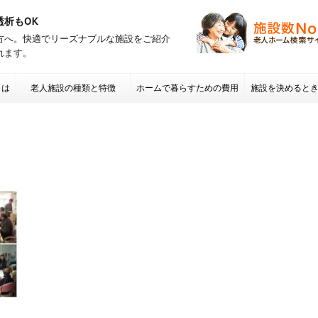
透析もOK
方へ。快適でリーズナブルな施設をご紹介
れます。
とは
老人施設の種類と特徴
ホームで暮らすための費用
施設を決めると
項 老人ホームの