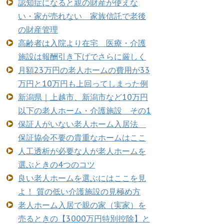
認知症になると親の財産が使えな
い・家が売れない 家族信託で老後
の財産管理
高齢者は入院より在宅 医療・介護
施設は報酬引き下げでさらに厳しく
月額23万円の老人ホームの費用が33
万円と10万円も上回ってしまった例
新潟県｜上越市、新潟市など10万円
以下の老人ホーム・介護施設 その1
保証人がいない老人ホーム入居法
保証協会不要の貴重なホームはここ
人工透析が必要な人が老人ホームを
選ぶときの4つのコツ
良い老人ホームを選ぶにはここを見
よ！ 質の低い介護施設の見極め方
老人ホーム入居で親の家（実家）を
売るときの【3000万円特別控除】と