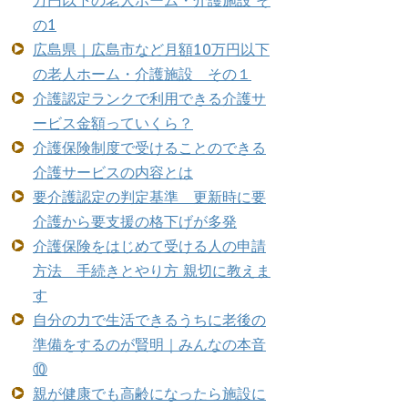
万円以下の老人ホーム・介護施設 そ
の1
広島県｜広島市など月額10万円以下
の老人ホーム・介護施設 その１
介護認定ランクで利用できる介護サ
ービス金額っていくら？
介護保険制度で受けることのできる
介護サービスの内容とは
要介護認定の判定基準 更新時に要
介護から要支援の格下げが多発
介護保険をはじめて受ける人の申請
方法 手続きとやり方 親切に教えま
す
自分の力で生活できるうちに老後の
準備をするのが賢明｜みんなの本音
⑩
親が健康でも高齢になったら施設に