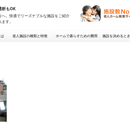
透析もOK
方へ。快適でリーズナブルな施設をご紹介
れます。
とは
老人施設の種類と特徴
ホームで暮らすための費用
施設を決めると
項 老人ホームの