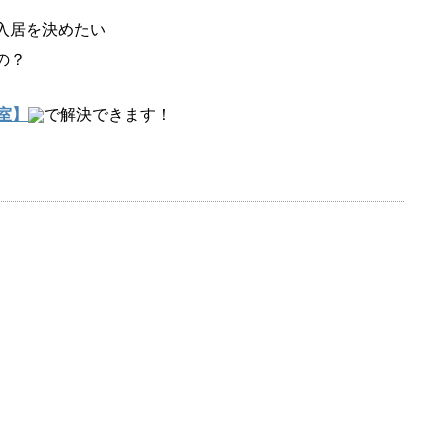
入居を決めたい
の？
室】
で解決できます！