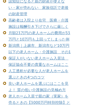
認知症になると親の財産が使えな
い・家が売れない 家族信託で老後
の財産管理
高齢者は入院より在宅 医療・介護
施設は報酬引き下げでさらに厳しく
月額23万円の老人ホームの費用が33
万円と10万円も上回ってしまった例
新潟県｜上越市、新潟市など10万円
以下の老人ホーム・介護施設 その1
保証人がいない老人ホーム入居法
保証協会不要の貴重なホームはここ
人工透析が必要な人が老人ホームを
選ぶときの4つのコツ
良い老人ホームを選ぶにはここを見
よ！ 質の低い介護施設の見極め方
老人ホーム入居で親の家（実家）を
売るときの【3000万円特別控除】と