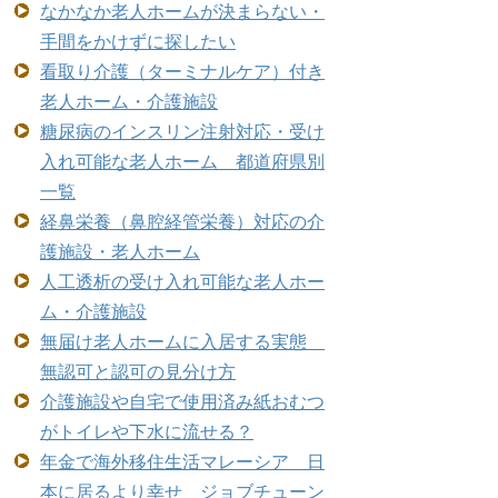
なかなか老人ホームが決まらない・
手間をかけずに探したい
看取り介護（ターミナルケア）付き
老人ホーム・介護施設
糖尿病のインスリン注射対応・受け
入れ可能な老人ホーム 都道府県別
一覧
経鼻栄養（鼻腔経管栄養）対応の介
護施設・老人ホーム
人工透析の受け入れ可能な老人ホー
ム・介護施設
無届け老人ホームに入居する実態
無認可と認可の見分け方
介護施設や自宅で使用済み紙おむつ
がトイレや下水に流せる？
年金で海外移住生活マレーシア 日
本に居るより幸せ ジョブチューン