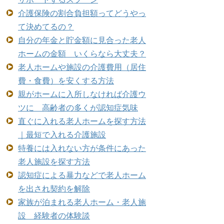
介護保険の割合負担額ってどうやっ
て決めてるの？
自分の年金と貯金額に見合った老人
ホームの金額 いくらなら大丈夫？
老人ホームや施設の介護費用（居住
費・食費）を安くする方法
親がホームに入所しなければ介護ウ
ツに 高齢者の多くが認知症気味
直ぐに入れる老人ホームを探す方法
｜最短で入れる介護施設
特養には入れない方が条件にあった
老人施設を探す方法
認知症による暴力などで老人ホーム
を出され契約を解除
家族が泊まれる老人ホーム・老人施
設 経験者の体験談