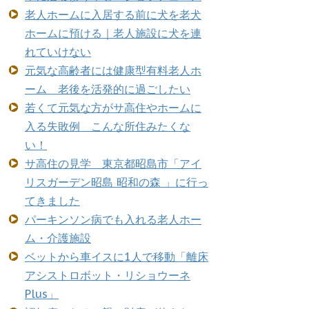
老人ホームに入居する前に犬を老犬
ホームに預ける｜老人施設に犬を連
れていけない
元気な高齢者には健康型有料老人ホ
ーム 老後を活発的に過ごしたい
若くて元気な方がサ高住やホームに
入る失敗例 こんな所住みたくな
い！
サ高住の見学 東京都昭島市「アイ
リスガーデン昭島 昭和の森 」に行っ
てきました
パーキンソン病でも入れる老人ホー
ム・介護施設
ベットから車イスに1人で移動「離床
アシストロボット・リショウーネ
Plus」