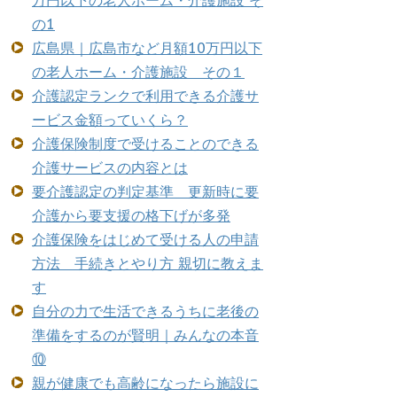
万円以下の老人ホーム・介護施設 そ
の1
広島県｜広島市など月額10万円以下
の老人ホーム・介護施設 その１
介護認定ランクで利用できる介護サ
ービス金額っていくら？
介護保険制度で受けることのできる
介護サービスの内容とは
要介護認定の判定基準 更新時に要
介護から要支援の格下げが多発
介護保険をはじめて受ける人の申請
方法 手続きとやり方 親切に教えま
す
自分の力で生活できるうちに老後の
準備をするのが賢明｜みんなの本音
⑩
親が健康でも高齢になったら施設に