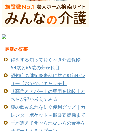
最新の記事
得をする知っておくべき介護保険｜
64歳と65歳の分かれ目
認知症の徘徊を未然に防ぐ徘徊セン
サー【おでかけキャッチ】
サ高住とアパートの費用を比較｜ど
ちらが得か考えてみる
薬の飲み忘れを防ぐ便利グッズ｜カ
レンダーポケット～服薬支援機まで
手が震えて食べられない方の食事を
サポートするスプーン