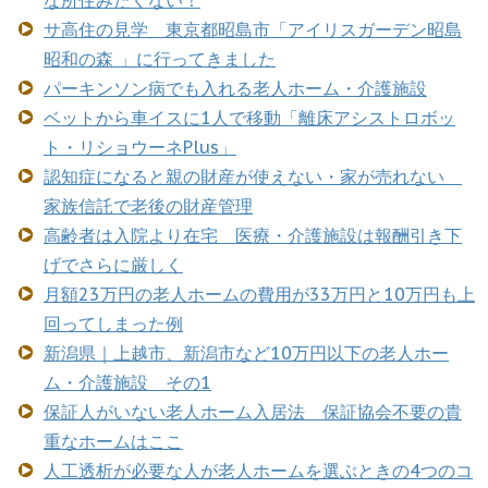
サ高住の見学 東京都昭島市「アイリスガーデン昭島
昭和の森 」に行ってきました
パーキンソン病でも入れる老人ホーム・介護施設
ベットから車イスに1人で移動「離床アシストロボッ
ト・リショウーネPlus」
認知症になると親の財産が使えない・家が売れない
家族信託で老後の財産管理
高齢者は入院より在宅 医療・介護施設は報酬引き下
げでさらに厳しく
月額23万円の老人ホームの費用が33万円と10万円も上
回ってしまった例
新潟県｜上越市、新潟市など10万円以下の老人ホー
ム・介護施設 その1
保証人がいない老人ホーム入居法 保証協会不要の貴
重なホームはここ
人工透析が必要な人が老人ホームを選ぶときの4つのコ