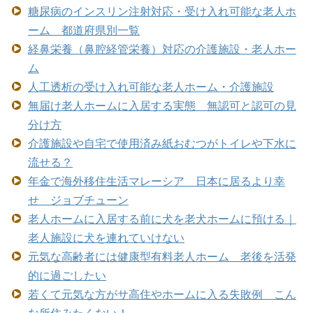
糖尿病のインスリン注射対応・受け入れ可能な老人ホ
ーム 都道府県別一覧
経鼻栄養（鼻腔経管栄養）対応の介護施設・老人ホー
ム
人工透析の受け入れ可能な老人ホーム・介護施設
無届け老人ホームに入居する実態 無認可と認可の見
分け方
介護施設や自宅で使用済み紙おむつがトイレや下水に
流せる？
年金で海外移住生活マレーシア 日本に居るより幸
せ ジョブチューン
老人ホームに入居する前に犬を老犬ホームに預ける｜
老人施設に犬を連れていけない
元気な高齢者には健康型有料老人ホーム 老後を活発
的に過ごしたい
若くて元気な方がサ高住やホームに入る失敗例 こん
な所住みたくない！