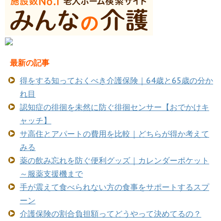
最新の記事
得をする知っておくべき介護保険｜64歳と65歳の分か
れ目
認知症の徘徊を未然に防ぐ徘徊センサー【おでかけキ
ャッチ】
サ高住とアパートの費用を比較｜どちらが得か考えて
みる
薬の飲み忘れを防ぐ便利グッズ｜カレンダーポケット
～服薬支援機まで
手が震えて食べられない方の食事をサポートするスプ
ーン
介護保険の割合負担額ってどうやって決めてるの？