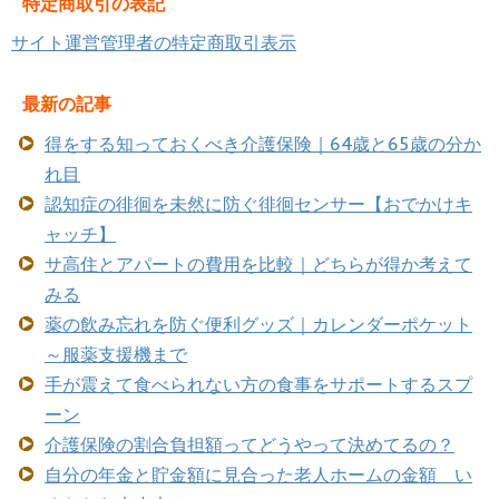
特定商取引の表記
サイト運営管理者の特定商取引表示
最新の記事
得をする知っておくべき介護保険｜64歳と65歳の分か
れ目
認知症の徘徊を未然に防ぐ徘徊センサー【おでかけキ
ャッチ】
サ高住とアパートの費用を比較｜どちらが得か考えて
みる
薬の飲み忘れを防ぐ便利グッズ｜カレンダーポケット
～服薬支援機まで
手が震えて食べられない方の食事をサポートするスプ
ーン
介護保険の割合負担額ってどうやって決めてるの？
自分の年金と貯金額に見合った老人ホームの金額 い