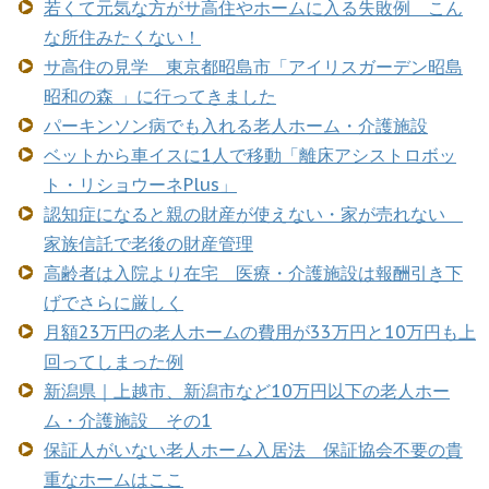
若くて元気な方がサ高住やホームに入る失敗例 こん
な所住みたくない！
サ高住の見学 東京都昭島市「アイリスガーデン昭島
昭和の森 」に行ってきました
パーキンソン病でも入れる老人ホーム・介護施設
ベットから車イスに1人で移動「離床アシストロボッ
ト・リショウーネPlus」
認知症になると親の財産が使えない・家が売れない
家族信託で老後の財産管理
高齢者は入院より在宅 医療・介護施設は報酬引き下
げでさらに厳しく
月額23万円の老人ホームの費用が33万円と10万円も上
回ってしまった例
新潟県｜上越市、新潟市など10万円以下の老人ホー
ム・介護施設 その1
保証人がいない老人ホーム入居法 保証協会不要の貴
重なホームはここ