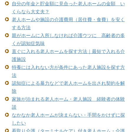
自分の年金と貯金額に見合った老人ホームの金額 い
くらなら大丈夫？
老人ホームや施設の介護費用（居住費・食費）を安く
する方法
親がホームに入所しなければ介護ウツに 高齢者の多
くが認知症気味
直ぐに入れる老人ホームを探す方法｜最短で入れる介
護施設
特養には入れない方が条件にあった老人施設を探す方
法
認知症による暴力などで老人ホームを出され契約を解
除
家族が泊まれる老人ホーム・老人施設 経験者の体験
談
なかなか老人ホームが決まらない・手間をかけずに探
したい
看取り介護（ターミナルケア）付き老人ホーム・介護