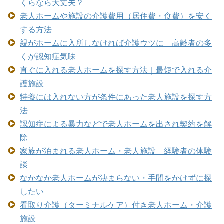
くらなら大丈夫？
老人ホームや施設の介護費用（居住費・食費）を安く
する方法
親がホームに入所しなければ介護ウツに 高齢者の多
くが認知症気味
直ぐに入れる老人ホームを探す方法｜最短で入れる介
護施設
特養には入れない方が条件にあった老人施設を探す方
法
認知症による暴力などで老人ホームを出され契約を解
除
家族が泊まれる老人ホーム・老人施設 経験者の体験
談
なかなか老人ホームが決まらない・手間をかけずに探
したい
看取り介護（ターミナルケア）付き老人ホーム・介護
施設