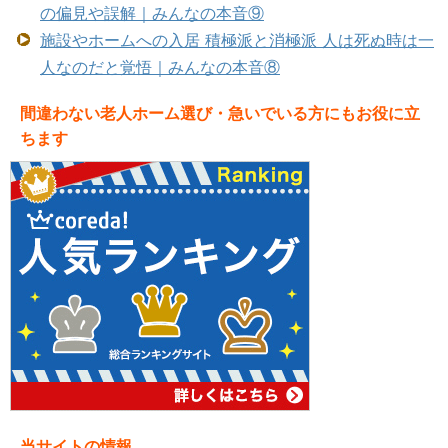
の偏見や誤解｜みんなの本音⑨
施設やホームへの入居 積極派と消極派 人は死ぬ時は一
人なのだと覚悟｜みんなの本音⑧
間違わない老人ホーム選び・急いでいる方にもお役に立
ちます
当サイトの情報