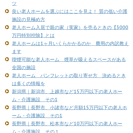
ツ
良い老人ホームを選ぶにはここを見よ！ 質の低い介護
施設の見極め方
老人ホーム入居で親の家（実家）を売るときの【3000
万円特別控除】とは
老人ホームは1ヶ月いくらかかるのか 費用の内訳教え
ます
喫煙可能な老人ホーム 煙草が吸えるスペースがある
全国の施設
老人ホーム パンフレットの取り寄せ方 決めるとき
は多くの情報を
新潟県｜新潟市、上越市など15万円以下の老人ホー
ム・介護施設 その1
長野県｜長野市、小諸市など月額15万円以下の老人ホ
ーム・介護施設 その1
長野県｜長野市、松本市など10万円以下の老人ホー
ム・介護施設 その１