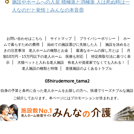
施設やホームへの入居 積極派と消極派 人は死ぬ時は一
人なのだと覚悟｜みんなの本音⑧
お問い合わせはこちら
サイトマップ
プライバシーポリシー
ホー
ムで暮らすための費用
始めての施設選びに失敗した人
施設を決めると
きの注意事項 老人ホームの種類とお金
最適なホームの探し方とは
月
額10万円・15万円以下の老人ホーム 医療も対応
特定商取引法に基づく表
示
犬猫ペットと入れる老人施設 有名人や資産家でなくても入れる！
老人施設の種類と特徴
老後施設のよくあるトラブル
03hirudemore_tama2
ご自身の予算と条件に合った老人ホームをお探しの方へ。快適でリーズナブルな施設
ご紹介しております。本ページにはプロモーションが含まれます。