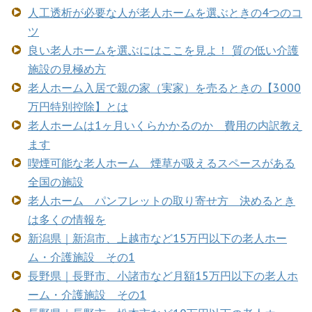
人工透析が必要な人が老人ホームを選ぶときの4つのコ
ツ
良い老人ホームを選ぶにはここを見よ！ 質の低い介護
施設の見極め方
老人ホーム入居で親の家（実家）を売るときの【3000
万円特別控除】とは
老人ホームは1ヶ月いくらかかるのか 費用の内訳教え
ます
喫煙可能な老人ホーム 煙草が吸えるスペースがある
全国の施設
老人ホーム パンフレットの取り寄せ方 決めるとき
は多くの情報を
新潟県｜新潟市、上越市など15万円以下の老人ホー
ム・介護施設 その1
長野県｜長野市、小諸市など月額15万円以下の老人ホ
ーム・介護施設 その1