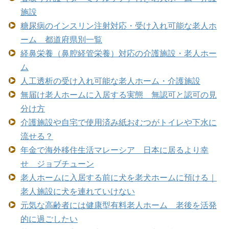
施設
糖尿病のインスリン注射対応・受け入れ可能な老人ホ
ーム 都道府県別一覧
経鼻栄養（鼻腔経管栄養）対応の介護施設・老人ホー
ム
人工透析の受け入れ可能な老人ホーム・介護施設
無届け老人ホームに入居する実態 無認可と認可の見
分け方
介護施設や自宅で使用済み紙おむつがトイレや下水に
流せる？
年金で海外移住生活マレーシア 日本に居るより幸
せ ジョブチューン
老人ホームに入居する前に犬を老犬ホームに預ける｜
老人施設に犬を連れていけない
元気な高齢者には健康型有料老人ホーム 老後を活発
的に過ごしたい