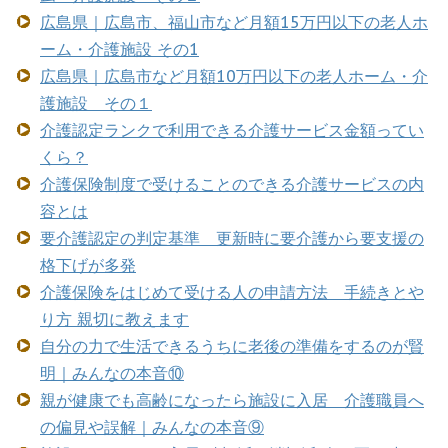
広島県｜広島市、福山市など月額15万円以下の老人ホ
ーム・介護施設 その1
広島県｜広島市など月額10万円以下の老人ホーム・介
護施設 その１
介護認定ランクで利用できる介護サービス金額ってい
くら？
介護保険制度で受けることのできる介護サービスの内
容とは
要介護認定の判定基準 更新時に要介護から要支援の
格下げが多発
介護保険をはじめて受ける人の申請方法 手続きとや
り方 親切に教えます
自分の力で生活できるうちに老後の準備をするのが賢
明｜みんなの本音⑩
親が健康でも高齢になったら施設に入居 介護職員へ
の偏見や誤解｜みんなの本音⑨