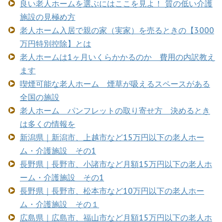
良い老人ホームを選ぶにはここを見よ！ 質の低い介護
施設の見極め方
老人ホーム入居で親の家（実家）を売るときの【3000
万円特別控除】とは
老人ホームは1ヶ月いくらかかるのか 費用の内訳教え
ます
喫煙可能な老人ホーム 煙草が吸えるスペースがある
全国の施設
老人ホーム パンフレットの取り寄せ方 決めるとき
は多くの情報を
新潟県｜新潟市、上越市など15万円以下の老人ホー
ム・介護施設 その1
長野県｜長野市、小諸市など月額15万円以下の老人ホ
ーム・介護施設 その1
長野県｜長野市、松本市など10万円以下の老人ホー
ム・介護施設 その１
広島県｜広島市、福山市など月額15万円以下の老人ホ