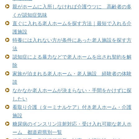
親がホームに入所しなければ介護ウツに 高齢者の多
くが認知症気味
直ぐに入れる老人ホームを探す方法｜最短で入れる介
護施設
特養には入れない方が条件にあった老人施設を探す方
法
認知症による暴力などで老人ホームを出され契約を解
除
家族が泊まれる老人ホーム・老人施設 経験者の体験
談
なかなか老人ホームが決まらない・手間をかけずに探
したい
看取り介護（ターミナルケア）付き老人ホーム・介護
施設
糖尿病のインスリン注射対応・受け入れ可能な老人ホ
ーム 都道府県別一覧