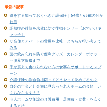
最新の記事
得をする知っておくべき介護保険｜64歳と65歳の分か
れ目
認知症の徘徊を未然に防ぐ徘徊センサー【おでかけキ
ャッチ】
サ高住とアパートの費用を比較｜どちらが得か考えて
みる
薬の飲み忘れを防ぐ便利グッズ｜カレンダーポケット
～服薬支援機まで
手が震えて食べられない方の食事をサポートするスプ
ーン
介護保険の割合負担額ってどうやって決めてるの？
自分の年金と貯金額に見合った老人ホームの金額 い
くらなら大丈夫？
老人ホームや施設の介護費用（居住費・食費）を安く
する方法