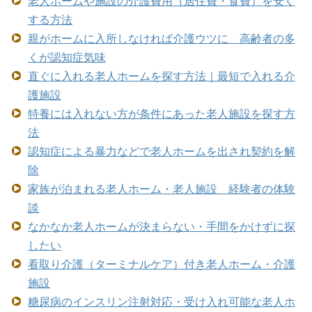
老人ホームや施設の介護費用（居住費・食費）を安く
する方法
親がホームに入所しなければ介護ウツに 高齢者の多
くが認知症気味
直ぐに入れる老人ホームを探す方法｜最短で入れる介
護施設
特養には入れない方が条件にあった老人施設を探す方
法
認知症による暴力などで老人ホームを出され契約を解
除
家族が泊まれる老人ホーム・老人施設 経験者の体験
談
なかなか老人ホームが決まらない・手間をかけずに探
したい
看取り介護（ターミナルケア）付き老人ホーム・介護
施設
糖尿病のインスリン注射対応・受け入れ可能な老人ホ