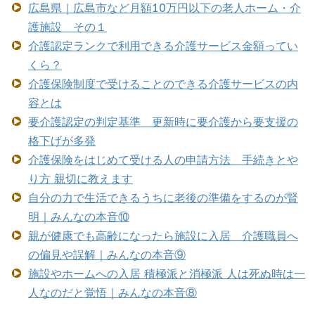
広島県｜広島市など月額10万円以下の老人ホーム・介
護施設 その１
介護認定ランクで利用できる介護サービス金額ってい
くら？
介護保険制度で受けることのできる介護サービスの内
容とは
要介護認定の判定基準 更新時に要介護から要支援の
格下げが多発
介護保険をはじめて受ける人の申請方法 手続きとや
り方 親切に教えます
自分の力で生活できるうちに老後の準備をするのが賢
明｜みんなの本音⑩
親が健康でも高齢になったら施設に入居 介護職員へ
の偏見や誤解｜みんなの本音⑨
施設やホームへの入居 積極派と消極派 人は死ぬ時は一
人なのだと覚悟｜みんなの本音⑧