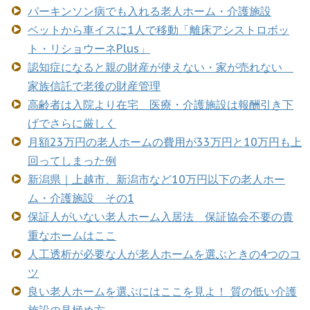
パーキンソン病でも入れる老人ホーム・介護施設
ベットから車イスに1人で移動「離床アシストロボッ
ト・リショウーネPlus」
認知症になると親の財産が使えない・家が売れない
家族信託で老後の財産管理
高齢者は入院より在宅 医療・介護施設は報酬引き下
げでさらに厳しく
月額23万円の老人ホームの費用が33万円と10万円も上
回ってしまった例
新潟県｜上越市、新潟市など10万円以下の老人ホー
ム・介護施設 その1
保証人がいない老人ホーム入居法 保証協会不要の貴
重なホームはここ
人工透析が必要な人が老人ホームを選ぶときの4つのコ
ツ
良い老人ホームを選ぶにはここを見よ！ 質の低い介護
施設の見極め方