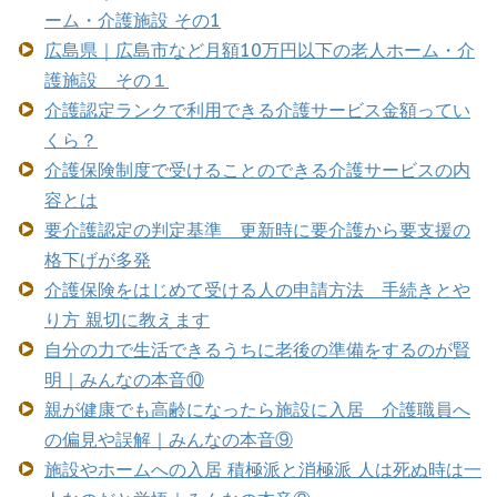
ーム・介護施設 その1
広島県｜広島市など月額10万円以下の老人ホーム・介
護施設 その１
介護認定ランクで利用できる介護サービス金額ってい
くら？
介護保険制度で受けることのできる介護サービスの内
容とは
要介護認定の判定基準 更新時に要介護から要支援の
格下げが多発
介護保険をはじめて受ける人の申請方法 手続きとや
り方 親切に教えます
自分の力で生活できるうちに老後の準備をするのが賢
明｜みんなの本音⑩
親が健康でも高齢になったら施設に入居 介護職員へ
の偏見や誤解｜みんなの本音⑨
施設やホームへの入居 積極派と消極派 人は死ぬ時は一