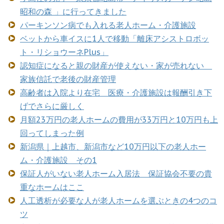
昭和の森 」に行ってきました
パーキンソン病でも入れる老人ホーム・介護施設
ベットから車イスに1人で移動「離床アシストロボッ
ト・リショウーネPlus」
認知症になると親の財産が使えない・家が売れない
家族信託で老後の財産管理
高齢者は入院より在宅 医療・介護施設は報酬引き下
げでさらに厳しく
月額23万円の老人ホームの費用が33万円と10万円も上
回ってしまった例
新潟県｜上越市、新潟市など10万円以下の老人ホー
ム・介護施設 その1
保証人がいない老人ホーム入居法 保証協会不要の貴
重なホームはここ
人工透析が必要な人が老人ホームを選ぶときの4つのコ
ツ