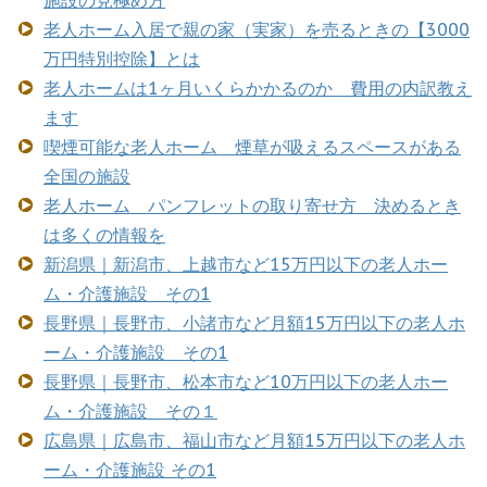
老人ホーム入居で親の家（実家）を売るときの【3000
万円特別控除】とは
老人ホームは1ヶ月いくらかかるのか 費用の内訳教え
ます
喫煙可能な老人ホーム 煙草が吸えるスペースがある
全国の施設
老人ホーム パンフレットの取り寄せ方 決めるとき
は多くの情報を
新潟県｜新潟市、上越市など15万円以下の老人ホー
ム・介護施設 その1
長野県｜長野市、小諸市など月額15万円以下の老人ホ
ーム・介護施設 その1
長野県｜長野市、松本市など10万円以下の老人ホー
ム・介護施設 その１
広島県｜広島市、福山市など月額15万円以下の老人ホ
ーム・介護施設 その1