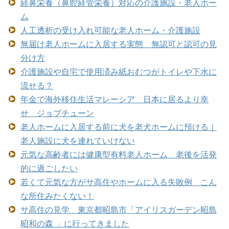
経鼻栄養（鼻腔経管栄養）対応の介護施設・老人ホー
ム
人工透析の受け入れ可能な老人ホーム・介護施設
無届け老人ホームに入居する実態 無認可と認可の見
分け方
介護施設や自宅で使用済み紙おむつがトイレや下水に
流せる？
年金で海外移住生活マレーシア 日本に居るより幸
せ ジョブチューン
老人ホームに入居する前に犬を老犬ホームに預ける｜
老人施設に犬を連れていけない
元気な高齢者には健康型有料老人ホーム 老後を活発
的に過ごしたい
若くて元気な方がサ高住やホームに入る失敗例 こん
な所住みたくない！
サ高住の見学 東京都昭島市「アイリスガーデン昭島
昭和の森 」に行ってきました