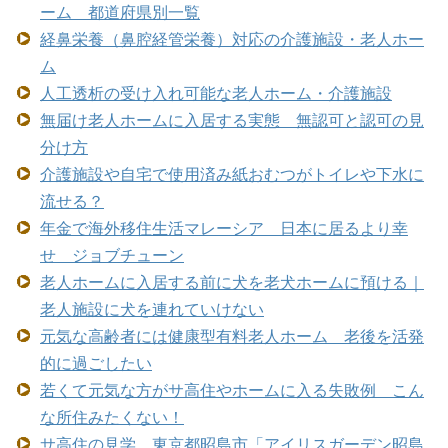
ーム 都道府県別一覧
経鼻栄養（鼻腔経管栄養）対応の介護施設・老人ホー
ム
人工透析の受け入れ可能な老人ホーム・介護施設
無届け老人ホームに入居する実態 無認可と認可の見
分け方
介護施設や自宅で使用済み紙おむつがトイレや下水に
流せる？
年金で海外移住生活マレーシア 日本に居るより幸
せ ジョブチューン
老人ホームに入居する前に犬を老犬ホームに預ける｜
老人施設に犬を連れていけない
元気な高齢者には健康型有料老人ホーム 老後を活発
的に過ごしたい
若くて元気な方がサ高住やホームに入る失敗例 こん
な所住みたくない！
サ高住の見学 東京都昭島市「アイリスガーデン昭島