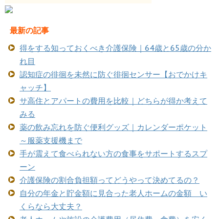
最新の記事
得をする知っておくべき介護保険｜64歳と65歳の分か
れ目
認知症の徘徊を未然に防ぐ徘徊センサー【おでかけキ
ャッチ】
サ高住とアパートの費用を比較｜どちらが得か考えて
みる
薬の飲み忘れを防ぐ便利グッズ｜カレンダーポケット
～服薬支援機まで
手が震えて食べられない方の食事をサポートするスプ
ーン
介護保険の割合負担額ってどうやって決めてるの？
自分の年金と貯金額に見合った老人ホームの金額 い
くらなら大丈夫？