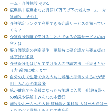
ーム・介護施設 その1
広島県｜広島市など月額10万円以下の老人ホーム・介
護施設 その１
介護認定ランクで利用できる介護サービス金額ってい
くら？
介護保険制度で受けることのできる介護サービスの内
容とは
要介護認定の判定基準 更新時に要介護から要支援の
格下げが多発
介護保険をはじめて受ける人の申請方法 手続きとや
り方 親切に教えます
自分の力で生活できるうちに老後の準備をするのが賢
明｜みんなの本音⑩
親が健康でも高齢になったら施設に入居 介護職員へ
の偏見や誤解｜みんなの本音⑨
施設やホームへの入居 積極派と消極派 人は死ぬ時は一
人なのだと覚悟｜みんなの本音⑧