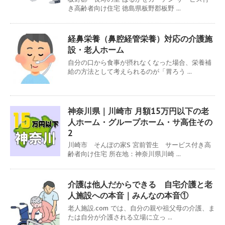
き高齢者向け住宅 徳島県板野郡板野 ...
経鼻栄養（鼻腔経管栄養）対応の介護施
設・老人ホーム
自分の口から食事が摂れなくなった場合、栄養補
給の方法として考えられるのが「胃ろう ...
神奈川県｜川崎市 月額15万円以下の老
人ホーム・グループホーム・サ高住その
2
川崎市 そんぽの家S 宮前菅生 サービス付き高
齢者向け住宅 所在地：神奈川県川崎 ...
介護は他人だからできる 自宅介護と老
人施設への本音｜みんなの本音①
老人施設.com では、自分の親や祖父母の介護、ま
たは自分が介護される立場に立っ ...