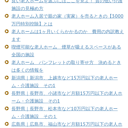
良い老人ホームを選ぶにはここを見よ！ 質の低い介護
施設の見極め方
老人ホーム入居で親の家（実家）を売るときの【3000
万円特別控除】とは
老人ホームは1ヶ月いくらかかるのか 費用の内訳教え
ます
喫煙可能な老人ホーム 煙草が吸えるスペースがある
全国の施設
老人ホーム パンフレットの取り寄せ方 決めるとき
は多くの情報を
新潟県｜新潟市、上越市など15万円以下の老人ホー
ム・介護施設 その1
長野県｜長野市、小諸市など月額15万円以下の老人ホ
ーム・介護施設 その1
長野県｜長野市、松本市など10万円以下の老人ホー
ム・介護施設 その１
広島県｜広島市、福山市など月額15万円以下の老人ホ