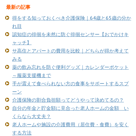
最新の記事
得をする知っておくべき介護保険｜64歳と65歳の分か
れ目
認知症の徘徊を未然に防ぐ徘徊センサー【おでかけキ
ャッチ】
サ高住とアパートの費用を比較｜どちらが得か考えて
みる
薬の飲み忘れを防ぐ便利グッズ｜カレンダーポケット
～服薬支援機まで
手が震えて食べられない方の食事をサポートするスプ
ーン
介護保険の割合負担額ってどうやって決めてるの？
自分の年金と貯金額に見合った老人ホームの金額 い
くらなら大丈夫？
老人ホームや施設の介護費用（居住費・食費）を安く
する方法