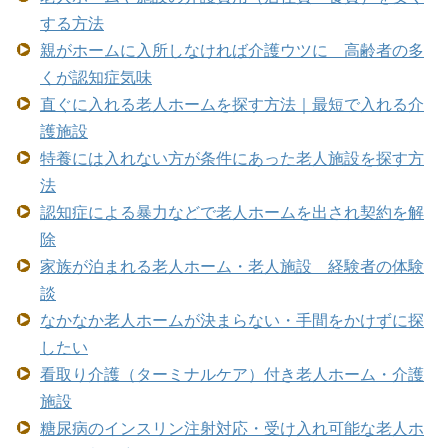
する方法
親がホームに入所しなければ介護ウツに 高齢者の多
くが認知症気味
直ぐに入れる老人ホームを探す方法｜最短で入れる介
護施設
特養には入れない方が条件にあった老人施設を探す方
法
認知症による暴力などで老人ホームを出され契約を解
除
家族が泊まれる老人ホーム・老人施設 経験者の体験
談
なかなか老人ホームが決まらない・手間をかけずに探
したい
看取り介護（ターミナルケア）付き老人ホーム・介護
施設
糖尿病のインスリン注射対応・受け入れ可能な老人ホ