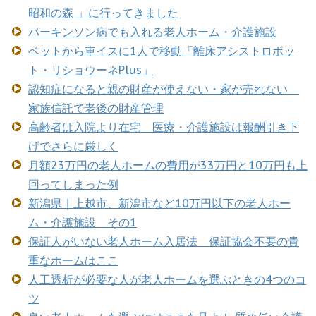
昭和の森 」に行ってきました
パーキンソン病でも入れる老人ホーム・介護施設
ベットから車イスに1人で移動「離床アシストロボッ
ト・リショウーネPlus」
認知症になると親の財産が使えない・家が売れない
家族信託で老後の財産管理
高齢者は入院より在宅 医療・介護施設は報酬引き下
げでさらに厳しく
月額23万円の老人ホームの費用が33万円と10万円も上
回ってしまった例
新潟県｜上越市、新潟市など10万円以下の老人ホー
ム・介護施設 その1
保証人がいない老人ホーム入居法 保証協会不要の貴
重なホームはここ
人工透析が必要な人が老人ホームを選ぶときの4つのコ
ツ