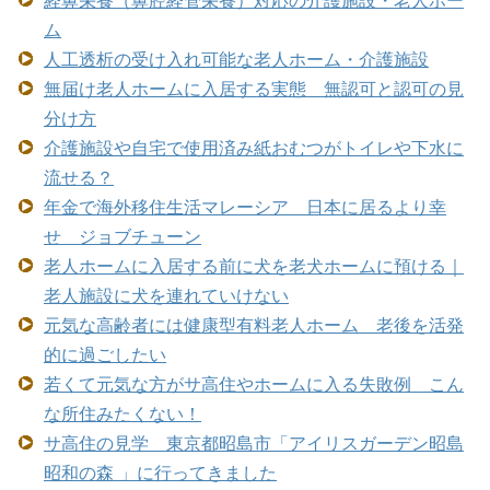
ム
人工透析の受け入れ可能な老人ホーム・介護施設
無届け老人ホームに入居する実態 無認可と認可の見
分け方
介護施設や自宅で使用済み紙おむつがトイレや下水に
流せる？
年金で海外移住生活マレーシア 日本に居るより幸
せ ジョブチューン
老人ホームに入居する前に犬を老犬ホームに預ける｜
老人施設に犬を連れていけない
元気な高齢者には健康型有料老人ホーム 老後を活発
的に過ごしたい
若くて元気な方がサ高住やホームに入る失敗例 こん
な所住みたくない！
サ高住の見学 東京都昭島市「アイリスガーデン昭島
昭和の森 」に行ってきました