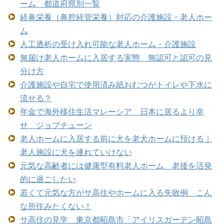
ーム 都道府県別一覧
経鼻栄養（鼻腔経管栄養）対応の介護施設・老人ホー
ム
人工透析の受け入れ可能な老人ホーム・介護施設
無届け老人ホームに入居する実態 無認可と認可の見
分け方
介護施設や自宅で使用済み紙おむつがトイレや下水に
流せる？
年金で海外移住生活マレーシア 日本に居るより幸
せ ジョブチューン
老人ホームに入居する前に犬を老犬ホームに預ける｜
老人施設に犬を連れていけない
元気な高齢者には健康型有料老人ホーム 老後を活発
的に過ごしたい
若くて元気な方がサ高住やホームに入る失敗例 こん
な所住みたくない！
サ高住の見学 東京都昭島市「アイリスガーデン昭島