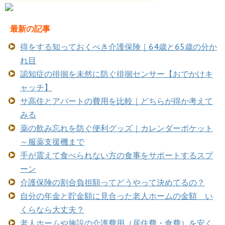
最新の記事
得をする知っておくべき介護保険｜64歳と65歳の分か
れ目
認知症の徘徊を未然に防ぐ徘徊センサー【おでかけキ
ャッチ】
サ高住とアパートの費用を比較｜どちらが得か考えて
みる
薬の飲み忘れを防ぐ便利グッズ｜カレンダーポケット
～服薬支援機まで
手が震えて食べられない方の食事をサポートするスプ
ーン
介護保険の割合負担額ってどうやって決めてるの？
自分の年金と貯金額に見合った老人ホームの金額 い
くらなら大丈夫？
老人ホームや施設の介護費用（居住費・食費）を安く