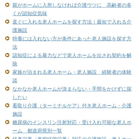
親がホームに入所しなければ介護ウツに 高齢者の多
くが認知症気味
直ぐに入れる老人ホームを探す方法｜最短で入れる介
護施設
特養には入れない方が条件にあった老人施設を探す方
法
認知症による暴力などで老人ホームを出され契約を解
除
家族が泊まれる老人ホーム・老人施設 経験者の体験
談
なかなか老人ホームが決まらない・手間をかけずに探
したい
看取り介護（ターミナルケア）付き老人ホーム・介護
施設
糖尿病のインスリン注射対応・受け入れ可能な老人ホ
ーム 都道府県別一覧
経鼻栄養（鼻腔経管栄養）対応の介護施設・老人ホー