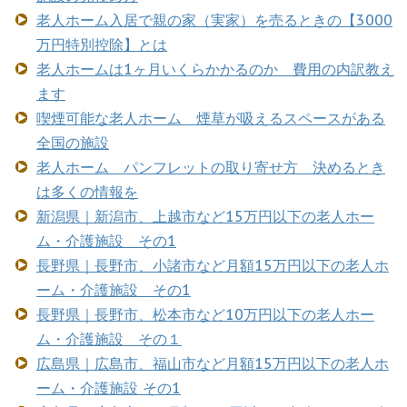
老人ホーム入居で親の家（実家）を売るときの【3000
万円特別控除】とは
老人ホームは1ヶ月いくらかかるのか 費用の内訳教え
ます
喫煙可能な老人ホーム 煙草が吸えるスペースがある
全国の施設
老人ホーム パンフレットの取り寄せ方 決めるとき
は多くの情報を
新潟県｜新潟市、上越市など15万円以下の老人ホー
ム・介護施設 その1
長野県｜長野市、小諸市など月額15万円以下の老人ホ
ーム・介護施設 その1
長野県｜長野市、松本市など10万円以下の老人ホー
ム・介護施設 その１
広島県｜広島市、福山市など月額15万円以下の老人ホ
ーム・介護施設 その1