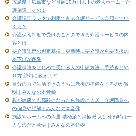
広島県｜広島市など月額10万円以下の老人ホーム・介
護施設 その１
介護認定ランクで利用できる介護サービス金額ってい
くら？
介護保険制度で受けることのできる介護サービスの内
容とは
要介護認定の判定基準 更新時に要介護から要支援の
格下げが多発
介護保険をはじめて受ける人の申請方法 手続きとや
り方 親切に教えます
自分の力で生活できるうちに老後の準備をするのが賢
明｜みんなの本音⑩
親が健康でも高齢になったら施設に入居 介護職員へ
の偏見や誤解｜みんなの本音⑨
施設やホームへの入居 積極派と消極派 人は死ぬ時は一
人なのだと覚悟｜みんなの本音⑧