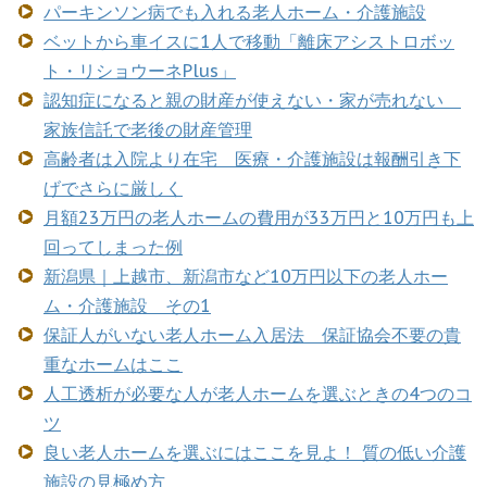
パーキンソン病でも入れる老人ホーム・介護施設
ベットから車イスに1人で移動「離床アシストロボッ
ト・リショウーネPlus」
認知症になると親の財産が使えない・家が売れない
家族信託で老後の財産管理
高齢者は入院より在宅 医療・介護施設は報酬引き下
げでさらに厳しく
月額23万円の老人ホームの費用が33万円と10万円も上
回ってしまった例
新潟県｜上越市、新潟市など10万円以下の老人ホー
ム・介護施設 その1
保証人がいない老人ホーム入居法 保証協会不要の貴
重なホームはここ
人工透析が必要な人が老人ホームを選ぶときの4つのコ
ツ
良い老人ホームを選ぶにはここを見よ！ 質の低い介護
施設の見極め方