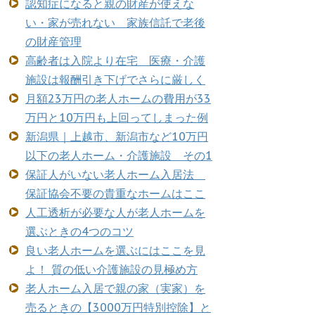
認知症になると親の財産が使えな
い・家が売れない 家族信託で老後
の財産管理
高齢者は入院より在宅 医療・介護
施設は報酬引き下げでさらに厳しく
月額23万円の老人ホームの費用が33
万円と10万円も上回ってしまった例
新潟県｜上越市、新潟市など10万円
以下の老人ホーム・介護施設 その1
保証人がいない老人ホーム入居法
保証協会不要の貴重なホームはここ
人工透析が必要な人が老人ホームを
選ぶときの4つのコツ
良い老人ホームを選ぶにはここを見
よ！ 質の低い介護施設の見極め方
老人ホーム入居で親の家（実家）を
売るときの【3000万円特別控除】と