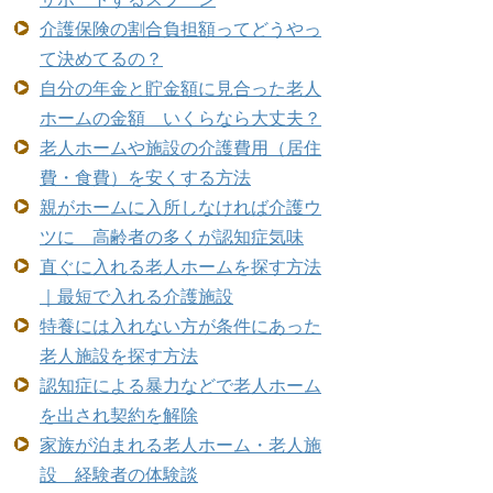
介護保険の割合負担額ってどうやっ
て決めてるの？
自分の年金と貯金額に見合った老人
ホームの金額 いくらなら大丈夫？
老人ホームや施設の介護費用（居住
費・食費）を安くする方法
親がホームに入所しなければ介護ウ
ツに 高齢者の多くが認知症気味
直ぐに入れる老人ホームを探す方法
｜最短で入れる介護施設
特養には入れない方が条件にあった
老人施設を探す方法
認知症による暴力などで老人ホーム
を出され契約を解除
家族が泊まれる老人ホーム・老人施
設 経験者の体験談