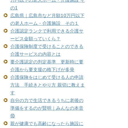
万円以下の老人ホーム・介護施設 そ
の1
広島県｜広島市など月額10万円以下
の老人ホーム・介護施設 その１
介護認定ランクで利用できる介護サ
ービス金額っていくら？
介護保険制度で受けることのできる
介護サービスの内容とは
要介護認定の判定基準 更新時に要
介護から要支援の格下げが多発
介護保険をはじめて受ける人の申請
方法 手続きとやり方 親切に教えま
す
自分の力で生活できるうちに老後の
準備をするのが賢明｜みんなの本音
⑩
親が健康でも高齢になったら施設に