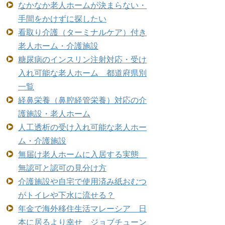
なかなか老人ホームが決まらない・
手間をかけずに探したい
看取り介護（ターミナルケア）付き
老人ホーム・介護施設
糖尿病のインスリン注射対応・受け
入れ可能な老人ホーム 都道府県別
一覧
経鼻栄養（鼻腔経管栄養）対応の介
護施設・老人ホーム
人工透析の受け入れ可能な老人ホー
ム・介護施設
無届け老人ホームに入居する実態
無認可と認可の見分け方
介護施設や自宅で使用済み紙おむつ
がトイレや下水に流せる？
年金で海外移住生活マレーシア 日
本に居るより幸せ ジョブチューン