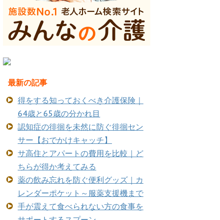
最新の記事
得をする知っておくべき介護保険｜
64歳と65歳の分かれ目
認知症の徘徊を未然に防ぐ徘徊セン
サー【おでかけキャッチ】
サ高住とアパートの費用を比較｜ど
ちらが得か考えてみる
薬の飲み忘れを防ぐ便利グッズ｜カ
レンダーポケット～服薬支援機まで
手が震えて食べられない方の食事を
サポートするスプーン