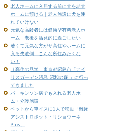
老人ホームに入居する前に犬を老犬
ホームに預ける｜老人施設に犬を連
れていけない
元気な高齢者には健康型有料老人ホ
ーム 老後を活発的に過ごしたい
若くて元気な方がサ高住やホームに
入る失敗例 こんな所住みたくな
い！
サ高住の見学 東京都昭島市「アイ
リスガーデン昭島 昭和の森 」に行っ
てきました
パーキンソン病でも入れる老人ホー
ム・介護施設
ベットから車イスに1人で移動「離床
アシストロボット・リショウーネ
Plus」