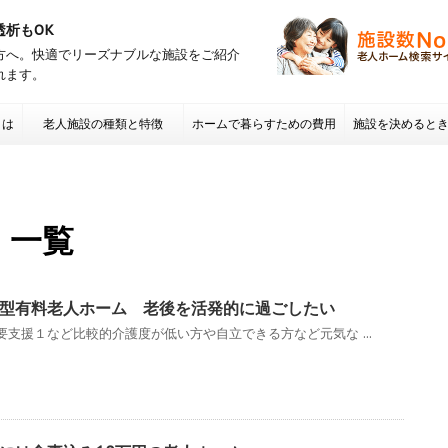
透析もOK
方へ。快適でリーズナブルな施設をご紹介
れます。
とは
老人施設の種類と特徴
ホームで暮らすための費用
施設を決めると
項 老人ホームの
 一覧
型有料老人ホーム 老後を活発的に過ごしたい
支援１など比較的介護度が低い方や自立できる方など元気な ...