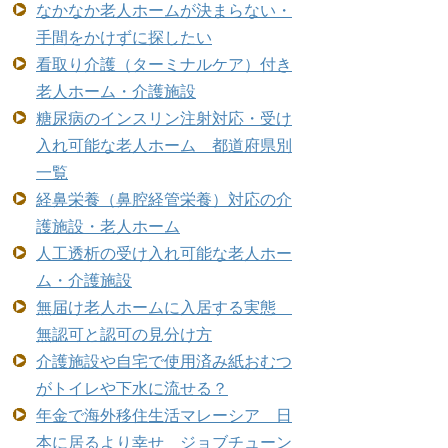
なかなか老人ホームが決まらない・
手間をかけずに探したい
看取り介護（ターミナルケア）付き
老人ホーム・介護施設
糖尿病のインスリン注射対応・受け
入れ可能な老人ホーム 都道府県別
一覧
経鼻栄養（鼻腔経管栄養）対応の介
護施設・老人ホーム
人工透析の受け入れ可能な老人ホー
ム・介護施設
無届け老人ホームに入居する実態
無認可と認可の見分け方
介護施設や自宅で使用済み紙おむつ
がトイレや下水に流せる？
年金で海外移住生活マレーシア 日
本に居るより幸せ ジョブチューン