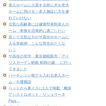
老人ホームに入居する前に犬を老犬
ホームに預ける｜老人施設に犬を連
れていけない
元気な高齢者には健康型有料老人ホ
ーム 老後を活発的に過ごしたい
若くて元気な方がサ高住やホームに
入る失敗例 こんな所住みたくな
い！
サ高住の見学 東京都昭島市「アイ
リスガーデン昭島 昭和の森 」に行っ
てきました
パーキンソン病でも入れる老人ホー
ム・介護施設
ベットから車イスに1人で移動「離床
アシストロボット・リショウーネ
Plus」