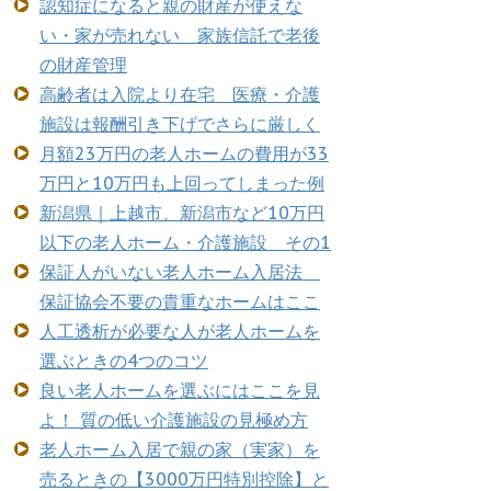
認知症になると親の財産が使えな
い・家が売れない 家族信託で老後
の財産管理
高齢者は入院より在宅 医療・介護
施設は報酬引き下げでさらに厳しく
月額23万円の老人ホームの費用が33
万円と10万円も上回ってしまった例
新潟県｜上越市、新潟市など10万円
以下の老人ホーム・介護施設 その1
保証人がいない老人ホーム入居法
保証協会不要の貴重なホームはここ
人工透析が必要な人が老人ホームを
選ぶときの4つのコツ
良い老人ホームを選ぶにはここを見
よ！ 質の低い介護施設の見極め方
老人ホーム入居で親の家（実家）を
売るときの【3000万円特別控除】と