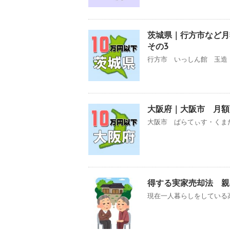
茨城県｜行方市など
その3
行方市 いっしん館 玉造 グ
大阪府｜大阪市 月額
大阪市 ぱらてぃす・くまた
得する実家売却法 親
現在一人暮らしをしている高