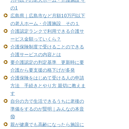
万円以下の老人ホーム・介護施設 そ
の1
広島県｜広島市など月額10万円以下
の老人ホーム・介護施設 その１
介護認定ランクで利用できる介護サ
ービス金額っていくら？
介護保険制度で受けることのできる
介護サービスの内容とは
要介護認定の判定基準 更新時に要
介護から要支援の格下げが多発
介護保険をはじめて受ける人の申請
方法 手続きとやり方 親切に教えま
す
自分の力で生活できるうちに老後の
準備をするのが賢明｜みんなの本音
⑩
親が健康でも高齢になったら施設に