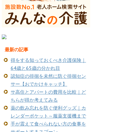
最新の記事
得をする知っておくべき介護保険｜
64歳と65歳の分かれ目
認知症の徘徊を未然に防ぐ徘徊セン
サー【おでかけキャッチ】
サ高住とアパートの費用を比較｜ど
ちらが得か考えてみる
薬の飲み忘れを防ぐ便利グッズ｜カ
レンダーポケット～服薬支援機まで
手が震えて食べられない方の食事を
サポートするスプーン