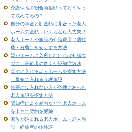
介護保険の割合負担額ってどうやっ
て決めてるの？
自分の年金と貯金額に見合った老人
ホームの金額 いくらなら大丈夫？
老人ホームや施設の介護費用（居住
費・食費）を安くする方法
親がホームに入所しなければ介護ウ
ツに 高齢者の多くが認知症気味
直ぐに入れる老人ホームを探す方法
｜最短で入れる介護施設
特養には入れない方が条件にあった
老人施設を探す方法
認知症による暴力などで老人ホーム
を出され契約を解除
家族が泊まれる老人ホーム・老人施
設 経験者の体験談